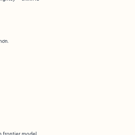
hơn.
n frontier model.