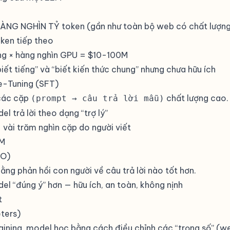
NG NGHÌN TỶ token (gần như toàn bộ web có chất lượng
ken tiếp theo
áng × hàng nghìn GPU = $10-100M
iết tiếng” và “biết kiến thức chung” nhưng chưa hữu ích
ne-Tuning (SFT)
các cặp
chất lượng cao.
(prompt → câu trả lời mẫu)
l trả lời theo dạng “trợ lý”
- vài trăm nghìn cặp do người viết
1M
PO)
ằng phản hồi con người về câu trả lời nào tốt hơn.
el “đúng ý” hơn — hữu ích, an toàn, không nịnh
t
ters)
raining, model học bằng cách điều chỉnh các “trọng số” (we