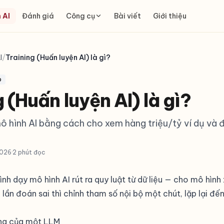
 AI
Đánh giá
Công cụ
Bài viết
Giới thiệu
I
/
Training (Huấn luyện AI) là gì?
p
 (Huấn luyện AI) là gì?
ô hình AI bằng cách cho xem hàng triệu/tỷ ví dụ và 
2026
·
2 phút đọc
rình dạy mô hình AI rút ra quy luật từ dữ liệu — cho mô hìn
i lần đoán sai thì chỉnh tham số nội bộ một chút, lặp lại đ
ing của một LLM