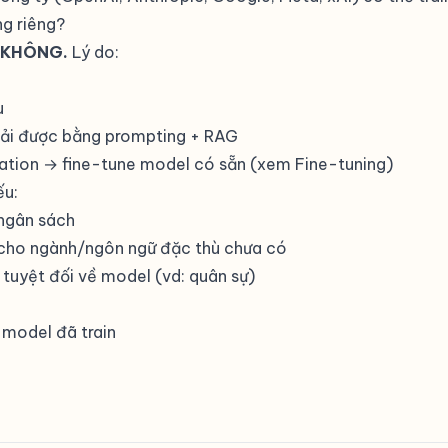
ng riêng?
 KHÔNG.
Lý do:
u
iải được bằng prompting + RAG
ation → fine-tune model có sẵn (xem
Fine-tuning
)
ếu:
 ngân sách
cho ngành/ngôn ngữ đặc thù chưa có
tuyệt đối về model (vd: quân sự)
model đã train