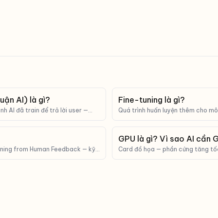
uận AI) là gì?
Fine-tuning là gì?
h AI đã train để trả lời user —
Quá trình huấn luyện thêm cho mô 
à tốc độ khi đưa AI vào sản phẩm.
giỏi hơn ở một tác vụ cụ thể.
GPU là gì? Vì sao AI cần
ning from Human Feedback — kỹ
Card đồ họa — phần cứng tăng tố
của con người để dạy LLM trả lời
song, là 'xương sống' của mọi mô hì