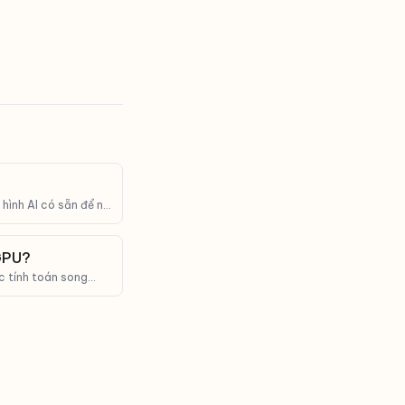
hình AI có sẵn để nó
 GPU?
c tính toán song
nh AI hiện đại.