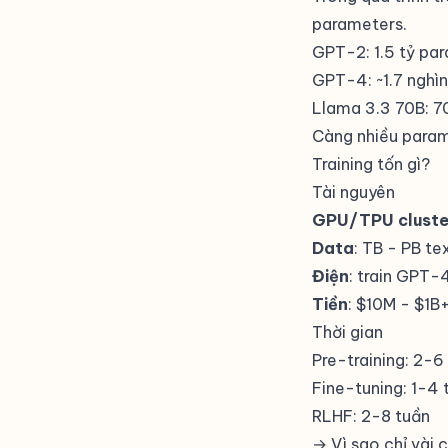
parameters.
GPT-2: 1.5 tỷ pa
GPT-4: ~1.7 nghìn
Llama 3.3 70B: 7
Càng nhiều param
Training tốn gì?
Tài nguyên
GPU/TPU cluste
Data
: TB - PB te
Điện
: train GPT-
Tiền
: $10M - $1B
Thời gian
Pre-training: 2-6
Fine-tuning: 1-4 
RLHF: 2-8 tuần
→ Vì sao chỉ vài 