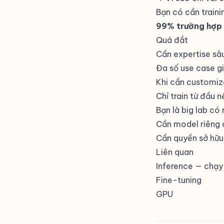
Bạn có cần traini
99% trường hợp
Quá đắt
Cần expertise sâ
Đa số use case g
Khi cần customiz
Chỉ train từ đầu n
Bạn là big lab có
Cần model riêng 
Cần quyền sở hữu 
Liên quan
Inference
— chạy 
Fine-tuning
GPU