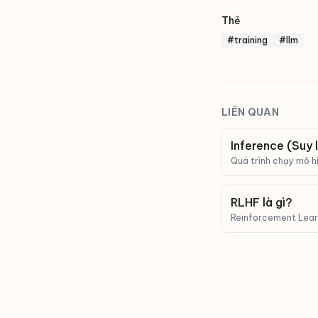
Thẻ
#training
#llm
LIÊN QUAN
Inference (Suy l
Quá trình chạy mô hìn
quyết định chi phí v
RLHF là gì?
Reinforcement Lear
thuật dùng phản hồi 
'đúng ý' hơn.