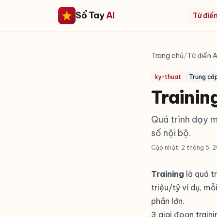
Sổ Tay
AI
Từ điển
Trang chủ
/
Từ điển A
ky-thuat
Trung cấ
Training
Quá trình dạy m
số nội bộ.
Cập nhật: 2 tháng 5, 
Training
là quá t
triệu/tỷ ví dụ, mỗ
phần lớn.
3 giai đoạn train