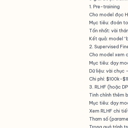
1. Pre-training
Cho model đọc HÀ
Mục tiêu: đoán to
Tốn nhất: vài th
Kết quả: model “b
2. Supervised Fi
Cho model xem 
Mục tiêu: dạy mode
Dữ liệu: vài chục 
Chi phí: $100k-$
3. RLHF (hoặc D
Tinh chỉnh thêm b
Mục tiêu: dạy mod
Xem
RLHF
chi tiế
Tham số (parame
Trong quá trình t