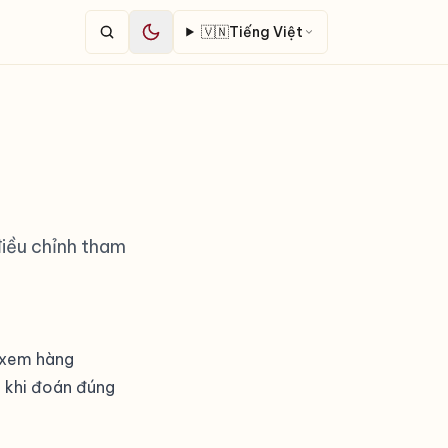
🇻🇳
Tiếng Việt
điều chỉnh tham
h xem hàng
ến khi đoán đúng