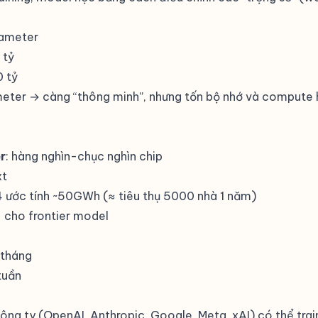
rameter
 tỷ
0 tỷ
eter → càng “thông minh”, nhưng tốn bộ nhớ và compute 
r
: hàng nghìn-chục nghìn chip
xt
4 ước tính ~50GWh (≈ tiêu thụ 5000 nhà 1 năm)
+ cho frontier model
 tháng
tuần
công ty (OpenAI, Anthropic, Google, Meta, xAI) có thể trai