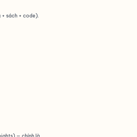
 + sách + code).
ights) — chính là