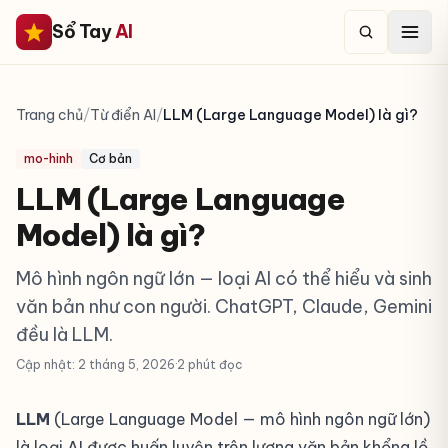
Sổ Tay
AI
Trang chủ
/
Từ điển AI
/
LLM (Large Language Model) là gì?
mo-hinh
Cơ bản
LLM (Large Language
Model) là gì?
Mô hình ngôn ngữ lớn — loại AI có thể hiểu và sinh
văn bản như con người. ChatGPT, Claude, Gemini
đều là LLM.
Cập nhật: 2 tháng 5, 2026
·
2 phút đọc
LLM
(Large Language Model — mô hình ngôn ngữ lớn)
là loại AI được huấn luyện trên lượng văn bản khổng lồ