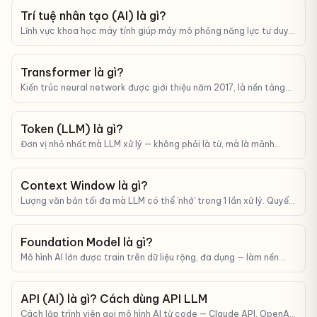
Trí tuệ nhân tạo (AI) là gì?
Lĩnh vực khoa học máy tính giúp máy mô phỏng năng lực tư duy,
học tập và ra quyết định của con người.
Transformer là gì?
Kiến trúc neural network được giới thiệu năm 2017, là nền tảng
đứng sau mọi LLM hiện nay (GPT, Claude, Gemini).
Token (LLM) là gì?
Đơn vị nhỏ nhất mà LLM xử lý — không phải là từ, mà là mảnh
ghép của từ. Tokens quyết định giá API và giới hạn context.
Context Window là gì?
Lượng văn bản tối đa mà LLM có thể 'nhớ' trong 1 lần xử lý. Quyết
định bạn có thể đưa bao nhiêu thông tin vào prompt.
Foundation Model là gì?
Mô hình AI lớn được train trên dữ liệu rộng, đa dụng — làm nền
tảng để fine-tune cho nhiều task khác nhau.
API (AI) là gì? Cách dùng API LLM
Cách lập trình viên gọi mô hình AI từ code — Claude API, OpenAI