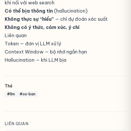
khi nối với web search
Có thể bịa thông tin
(
hallucination
)
Không thực sự “hiểu”
— chỉ dự đoán xác suất
Không có ý thức, cảm xúc, ý chí
Liên quan
Token
— đơn vị LLM xử lý
Context Window
— bộ nhớ ngắn hạn
Hallucination
— khi LLM bịa
Thẻ
#llm
#co-ban
LIÊN QUAN