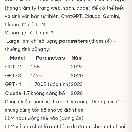
(hàng trăm tỷ trang web, sách, code) để có thể hiểu
và sinh văn bản tự nhiên. ChatGPT, Claude, Gemini,
Llama đều là LLM.
Vì sao gọi là “Large”?
“Large” ám chỉ số lượng
parameters
(tham số) —
thường tính bằng tỷ:
Model
Parameters
Năm
GPT-2
1.5B
2019
GPT-3
175B
2020
GPT-4
~1700B (ước tính)
2023
Claude 4.7
không công bố
2026
Càng nhiều tham số thì mô hình càng “thông minh” —
nhưng cũng tốn bộ nhớ và điện hơn.
LLM hoạt động thế nào (đơn giản)
LLM về bản chất là một hàm dự đoán: cho một chuỗi