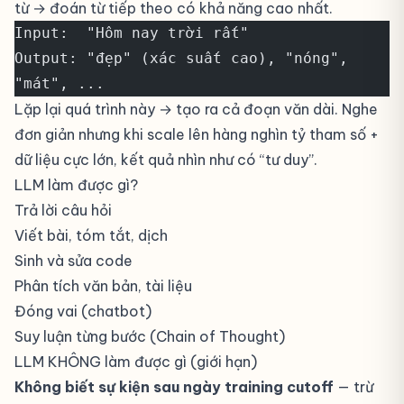
từ → đoán từ tiếp theo có khả năng cao nhất.
Input:  "Hôm nay trời rất"
Output: "đẹp" (xác suất cao), "nóng", 
"mát", ...
Lặp lại quá trình này → tạo ra cả đoạn văn dài. Nghe
đơn giản nhưng khi scale lên hàng nghìn tỷ tham số +
dữ liệu cực lớn, kết quả nhìn như có “tư duy”.
LLM làm được gì?
Trả lời câu hỏi
Viết bài, tóm tắt, dịch
Sinh và sửa code
Phân tích văn bản, tài liệu
Đóng vai (chatbot)
Suy luận từng bước (Chain of Thought)
LLM KHÔNG làm được gì (giới hạn)
Không biết sự kiện sau ngày training cutoff
— trừ