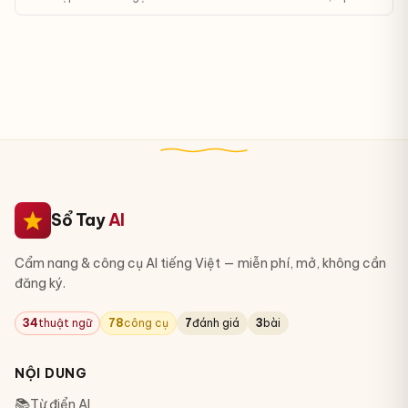
API, Gemini API hoạt động thế nào.
Sổ Tay
AI
Cẩm nang & công cụ AI tiếng Việt — miễn phí, mở, không cần
đăng ký.
34
thuật ngữ
78
công cụ
7
đánh giá
3
bài
NỘI DUNG
📚
Từ điển AI