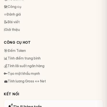
🛠
Công cụ
⭐
Đánh giá
📝
Bài viết
ℹ️
Giới thiệu
CÔNG CỤ HOT
🎯
Đếm Token
📊
Tính điểm trung bình
💰
Tính lãi suất ngân hàng
🔑
Tạo mật khẩu mạnh
💼
Tính lương Gross ↔ Net
KẾT NỐI
📬
Tin AI hàng tuần