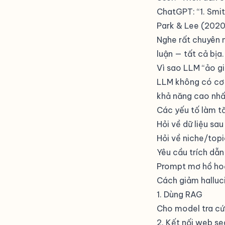
ChatGPT: “1. Smit
Park & Lee (2020
Nghe rất chuyên 
luận — tất cả bịa.
Vì sao LLM “ảo g
LLM không có cơ 
khả năng cao nhất
Các yếu tố làm tă
Hỏi về dữ liệu sau
Hỏi về niche/topic
Yêu cầu trích dẫn 
Prompt mơ hồ ho
Cách giảm halluc
1. Dùng RAG
Cho model tra cứu
2. Kết nối web se