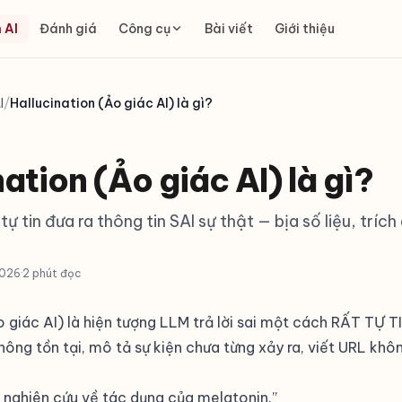
 AI
Đánh giá
Công cụ
Bài viết
Giới thiệu
I
/
Hallucination (Ảo giác AI) là gì?
ation (Ảo giác AI) là gì?
ự tin đưa ra thông tin SAI sự thật — bịa số liệu, trích
2026
·
2 phút đọc
 giác AI) là hiện tượng LLM trả lời sai một cách RẤT TỰ TIN
hông tồn tại, mô tả sự kiện chưa từng xảy ra, viết URL khô
3 nghiên cứu về tác dụng của melatonin.”