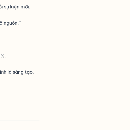
i sự kiện mới.
õ nguồn’.“
0%.
ính là sáng tạo.