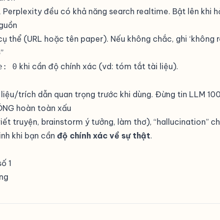
Perplexity đều có khả năng search realtime. Bật lên khi hỏ
nguồn
cụ thể (URL hoặc tên paper). Nếu không chắc, ghi ‘không r
”
khi cần độ chính xác (vd: tóm tắt tài liệu).
e: 0
liệu/trích dẫn quan trọng trước khi dùng. Đừng tin LLM 10
HÔNG hoàn toàn xấu
ết truyện, brainstorm ý tưởng, làm thơ), “hallucination” ch
inh khi bạn cần
độ chính xác về sự thật
.
ố 1
ng