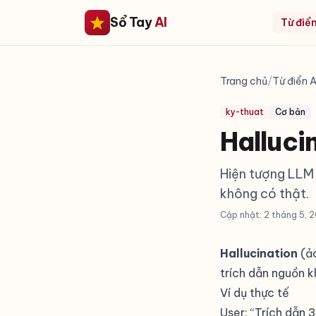
Sổ Tay
AI
Từ điển
Trang chủ
/
Từ điển A
ky-thuat
Cơ bản
Hallucin
Hiện tượng LLM t
không có thật.
Cập nhật: 2 tháng 5, 
Hallucination
(ảo
trích dẫn nguồn k
Ví dụ thực tế
User: “Trích dẫn 