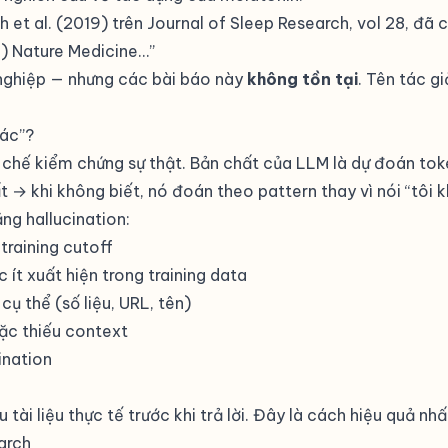
h et al. (2019) trên Journal of Sleep Research, vol 28, đã 
) Nature Medicine…”
nghiệp — nhưng các bài báo này
không tồn tại
. Tên tác g
iác”?
chế kiểm chứng sự thật. Bản chất của LLM là dự đoán tok
 → khi không biết, nó đoán theo pattern thay vì nói “tôi k
ng hallucination:
 training cutoff
 ít xuất hiện trong training data
cụ thể (số liệu, URL, tên)
ặc thiếu context
ination
 tài liệu thực tế trước khi trả lời. Đây là cách hiệu quả n
arch