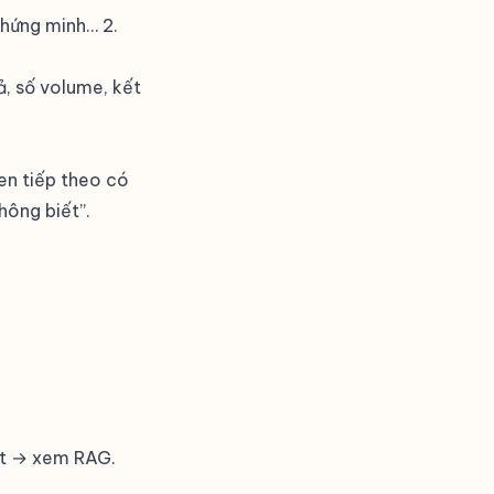
chứng minh… 2.
iả, số volume, kết
en tiếp theo có
hông biết”.
hất → xem
RAG
.