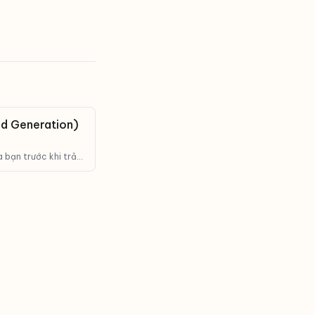
d Generation)
a bạn trước khi trả
c tế.