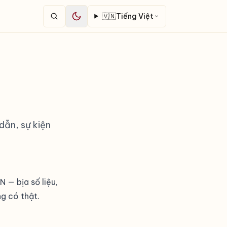
🇻🇳
Tiếng Việt
 dẫn, sự kiện
 — bịa số liệu,
ng có thật.