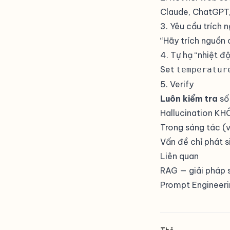
Claude, ChatGPT, 
3. Yêu cầu trích 
“Hãy trích nguồn 
4. Tự hạ “nhiệt độ
Set
temperatur
5. Verify
Luôn kiểm tra
số 
Hallucination K
Trong sáng tác (vi
Vấn đề chỉ phát s
Liên quan
RAG
— giải pháp s
Prompt Engineeri