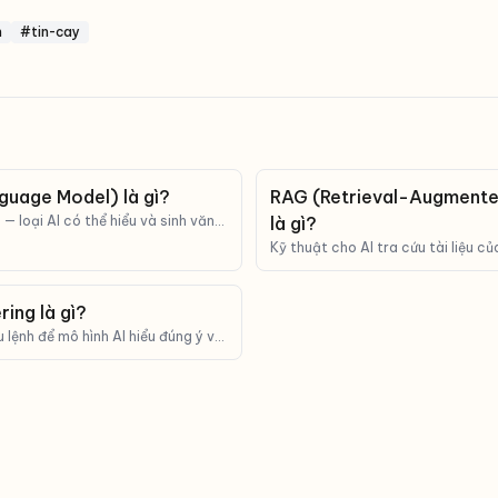
m
#tin-cay
guage Model) là gì?
RAG (Retrieval-Augmente
— loại AI có thể hiểu và sinh văn
là gì?
ChatGPT, Claude, Gemini đều là
Kỹ thuật cho AI tra cứu tài liệu củ
lời, giúp giảm bịa và trả lời sát thự
ing là gì?
u lệnh để mô hình AI hiểu đúng ý và
.