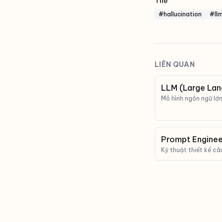
Thẻ
#hallucination
#ll
LIÊN QUAN
LLM (Large Lan
Mô hình ngôn ngữ lớn 
bản như con người. 
LLM.
Prompt Engineer
Kỹ thuật thiết kế câ
trả lời chính xác hơn