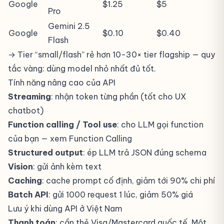
Google
$1.25
$5
Pro
Gemini 2.5
Google
$0.10
$0.40
Flash
→ Tier “small/flash” rẻ hơn 10-30× tier flagship — quy
tắc vàng: dùng model nhỏ nhất đủ tốt.
Tính năng nâng cao của API
Streaming
: nhận token từng phần (tốt cho UX
chatbot)
Function calling / Tool use
: cho LLM gọi function
của bạn — xem
Function Calling
Structured output
: ép LLM trả JSON đúng schema
Vision
: gửi ảnh kèm text
Caching
: cache prompt cố định, giảm tới 90% chi phí
Batch API
: gửi 1000 request 1 lúc, giảm 50% giá
Lưu ý khi dùng API ở Việt Nam
Thanh toán
: cần thẻ Visa/Mastercard quốc tế. Một