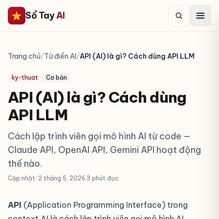
Sổ Tay
AI
Trang chủ
/
Từ điển AI
/
API (AI) là gì? Cách dùng API LLM
ky-thuat
Cơ bản
API (AI) là gì? Cách dùng
API LLM
Cách lập trình viên gọi mô hình AI từ code —
Claude API, OpenAI API, Gemini API hoạt động
thế nào.
Cập nhật: 2 tháng 5, 2026
·
3 phút đọc
API
(Application Programming Interface) trong
context AI là cách lập trình viên gọi mô hình AI