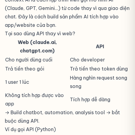
(Claude, GPT, Gemini…) từ code thay vì qua giao diện
chat. Đây là cách build sản phẩm AI tích hợp vào
app/website của bạn.
Tại sao dùng API thay vì web?
Web (claude.ai,
API
chatgpt.com)
Cho người dùng cuối
Cho developer
Trả tiền theo gói
Trả tiền theo token dùng
Hàng nghìn request song
1 user 1 lúc
song
Không tích hợp được vào
Tích hợp dễ dàng
app
→ Build chatbot, automation, analysis tool → bắt
buộc dùng API.
Ví dụ gọi API (Python)