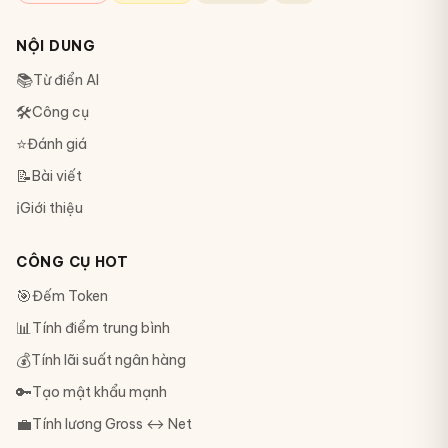
NỘI DUNG
📚
Từ điển AI
🛠
Công cụ
⭐
Đánh giá
📝
Bài viết
ℹ️
Giới thiệu
CÔNG CỤ HOT
🎯
Đếm Token
📊
Tính điểm trung bình
💰
Tính lãi suất ngân hàng
🔑
Tạo mật khẩu mạnh
💼
Tính lương Gross ↔ Net