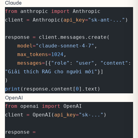
Claude
from
 anthropic 
import
 Anthropic
client 
=
 Anthropic(
api_key
=
"sk-ant-..."
)
response 
=
 client.messages.create(
    model
=
"claude-sonnet-4-7"
,
    max_tokens
=
1024
,
    messages
=
[{
"role"
: 
"user"
, 
"content"
: 
"Giải thích RAG cho người mới"
}]
)
print
(response.content[
0
].text)
OpenAI
from
 openai 
import
 OpenAI
client 
=
 OpenAI(
api_key
=
"sk-..."
)
response 
=