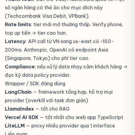
số ngân hàng có thẻ ảo cho mục đích này
(Techcombank Visa Debit, VPBank).
Rate limits
: tier mới mở thường thấp. Verify phone,
top up tiền → tier cao hơn.
Latency
: API call từ VN sang us-east có ~150-
200ms. Anthropic, OpenAI có endpoint Asia
(Singapore, Tokyo) cho phí tier cao.
Compliance
: nếu xử lý data nhạy cảm khách hàng →
đọc kỹ data policy provider.
Wrapper / SDK đáng dùng
LangChain
— framework tổng hợp, hỗ trợ mọi
provider (overkill với task đơn giản)
LlamaIndex
— tốt cho RAG
Vercel AI SDK
— tốt nhất cho web app TypeScript
LiteLLM
— proxy nhiều provider qua 1 interface
Liên quan