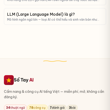
thật, không chỉ sinh text từ memory.
LLM (Large Language Model) là gì?
Mô hình ngôn ngữ lớn — loại AI có thể hiểu và sinh văn bản như
con người. ChatGPT, Claude, Gemini đều là LLM.
Sổ Tay
AI
Cẩm nang & công cụ AI tiếng Việt — miễn phí, mở, không cần
đăng ký.
34
thuật ngữ
78
công cụ
7
đánh giá
3
bài