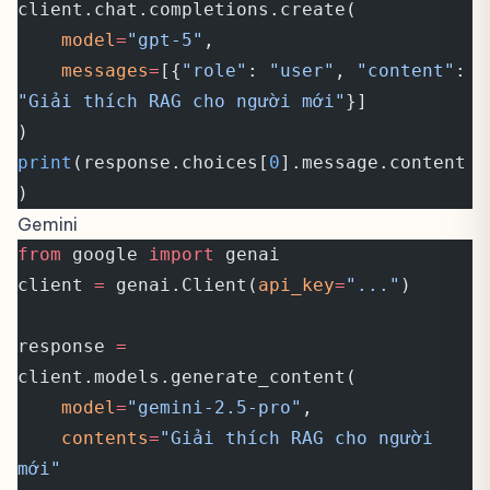
client.chat.completions.create(
    model
=
"gpt-5"
,
    messages
=
[{
"role"
: 
"user"
, 
"content"
: 
"Giải thích RAG cho người mới"
}]
)
print
(response.choices[
0
].message.content
)
Gemini
from
 google 
import
 genai
client 
=
 genai.Client(
api_key
=
"..."
)
response 
=
client.models.generate_content(
    model
=
"gemini-2.5-pro"
,
    contents
=
"Giải thích RAG cho người 
mới"