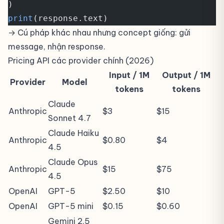
)
print
(response.text)
→ Cú pháp khác nhau nhưng concept giống: gửi
message, nhận response.
Pricing API các provider chính (2026)
Input / 1M
Output / 1M
Provider
Model
tokens
tokens
Claude
Anthropic
$3
$15
Sonnet 4.7
Claude Haiku
Anthropic
$0.80
$4
4.5
Claude Opus
Anthropic
$15
$75
4.5
OpenAI
GPT-5
$2.50
$10
OpenAI
GPT-5 mini
$0.15
$0.60
Gemini 2.5