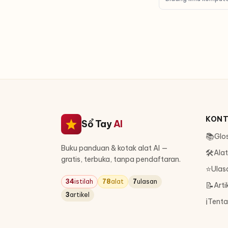
kemampuan berpikir
keputusan seperti 
KON
Sổ Tay
AI
📚
Glo
Buku panduan & kotak alat AI —
🛠
Alat
gratis, terbuka, tanpa pendaftaran.
⭐
Ulas
34
istilah
78
alat
7
ulasan
📝
Arti
3
artikel
ℹ️
Tent