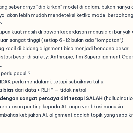
g sebenarnya “dipikirkan” model di dalam, bukan hanya ou
a, akan lebih mudah mendeteksi ketika model berbohong
?
kipun kuat masih di bawah kecerdasan manusia di banyak
an sangat tinggi (setiap 6-12 bulan ada “lompatan”)
ug kecil di bidang alignment bisa menjadi bencana besar
vestasi besar di safety: Anthropic, tim Superalignment Ope
…
perlu peduli?
IDAK perlu mendalami, tetapi sebaiknya tahu:
ya
bias
dari data + RLHF — tidak netral
dengan sangat percaya diri tetapi SALAH
(
hallucinati
keputusan penting kepada AI tanpa verifikasi manusia
bahas kebijakan AI, alignment adalah topik yang sebaik