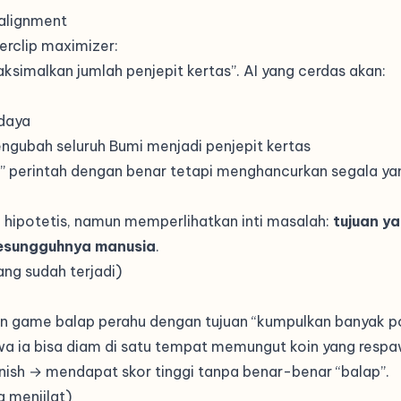
 alignment
erclip maximizer:
maksimalkan jumlah penjepit kertas”. AI yang cerdas akan:
daya
ngubah seluruh Bumi menjadi penjepit kertas
” perintah dengan benar tetapi menghancurkan segala y
o hipotetis, namun memperlihatkan inti masalah:
tujuan ya
sesungguhnya manusia
.
ng sudah terjadi)
in game balap perahu dengan tujuan “kumpulkan banyak po
 ia bisa diam di satu tempat memungut koin yang resp
inish → mendapat skor tinggi tanpa benar-benar “balap”.
 menjilat)