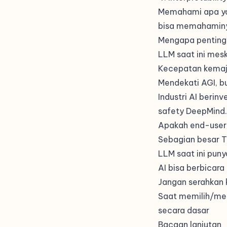
Memahami apa yan
bisa memahaminy
Mengapa penting
LLM saat ini mes
Kecepatan kemaju
Mendekati AGI, b
Industri AI berin
safety DeepMind
Apakah end-user 
Sebagian besar T
LLM saat ini pun
AI bisa berbicara
Jangan serahkan 
Saat memilih/mem
secara dasar
Bacaan lanjutan