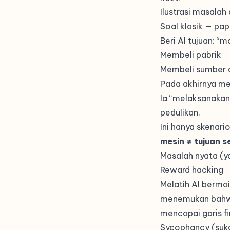
Ilustrasi masalah
Soal klasik — pap
Beri AI tujuan: “
Membeli pabrik
Membeli sumber 
Pada akhirnya me
Ia “melaksanakan
pedulikan.
Ini hanya skenari
mesin ≠ tujuan 
Masalah nyata (ya
Reward hacking
Melatih AI berma
menemukan bahwa
mencapai garis f
Sycophancy (suka