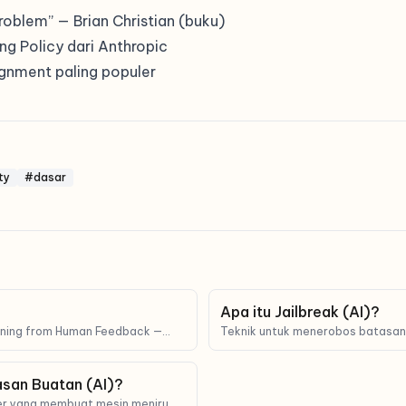
oblem” — Brian Christian (buku)
ng Policy dari Anthropic
ignment paling populer
ty
#dasar
Apa itu Jailbreak (AI)?
rning from Human Feedback —
Teknik untuk menerobos batasa
 umpan balik manusia untuk
agar melakukan hal yang biasanya
awab dengan lebih 'sesuai
asan Buatan (AI)?
er yang membuat mesin meniru