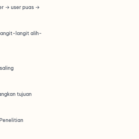
er → user puas →
ngit-langit alih-
saling
angkan tujuan
Penelitian