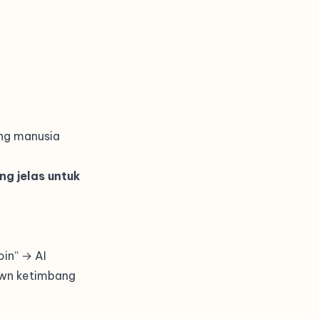
ang manusia
ng jelas untuk
in” → AI
awn ketimbang