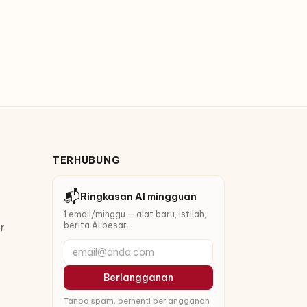
TERHUBUNG
📬
Ringkasan AI mingguan
1 email/minggu — alat baru, istilah,
berita AI besar.
r
email@anda.com
Berlangganan
Tanpa spam, berhenti berlangganan