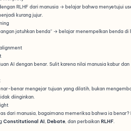
 dengan RLHF dari manusia → belajar bahwa menyetujui us
enjadi kurang jujur.
ming
jangan jatuhkan benda” → belajar menempelkan benda di la
alignment
t
juan AI dengan benar. Sulit karena nilai manusia kabur dan 
t
nar-benar mengejar tujuan yang dilatih, bukan mengemb
dak diinginkan.
ight
rdas dari manusia, bagaimana memeriksa bahwa ia benar? 
ng
Constitutional AI
,
Debate
, dan perbaikan
RLHF
.