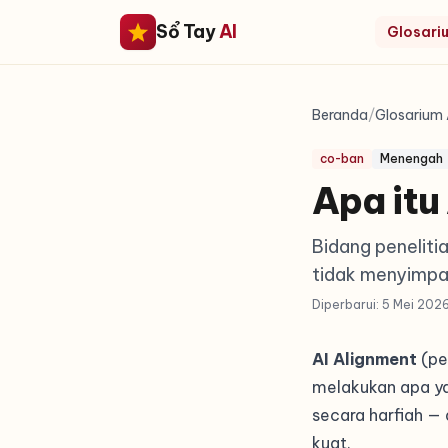
Sổ Tay
AI
Glosariu
Beranda
/
Glosarium 
co-ban
Menengah
Apa itu
Bidang peneliti
tidak menyimpan
Diperbarui: 5 Mei 202
AI Alignment
(pe
melakukan apa y
secara harfiah —
kuat.