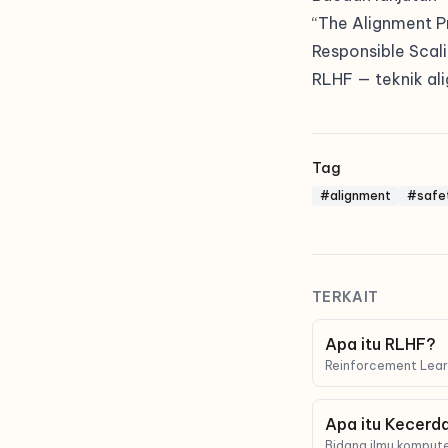
“The Alignment Pr
Responsible Scali
RLHF
— teknik al
Tag
#alignment
#safe
TERKAIT
Apa itu RLHF?
Reinforcement Lea
teknik menggunakan
mengajari LLM menj
keinginan'.
Apa itu Kecerd
Bidang ilmu komput