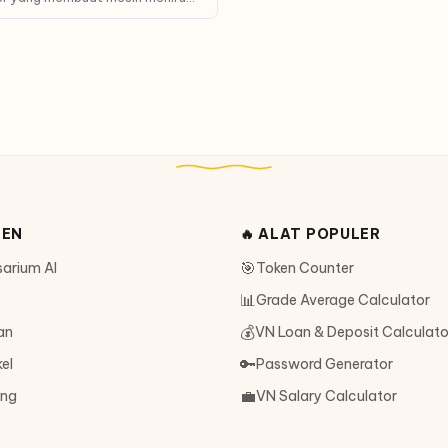
, belajar, dan membuat
manusia.
TEN
🔥 ALAT POPULER
🎯
sarium AI
Token Counter
📊
Grade Average Calculator
💰
an
VN Loan & Deposit Calculato
🔑
kel
Password Generator
💼
ang
VN Salary Calculator