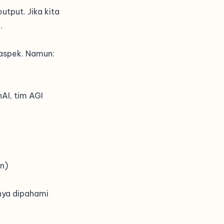
tput. Jika kita
.
 aspek. Namun:
nAI, tim AGI
on
)
nya dipahami