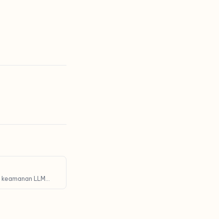
n keamanan LLM
 akan ditolaknya.