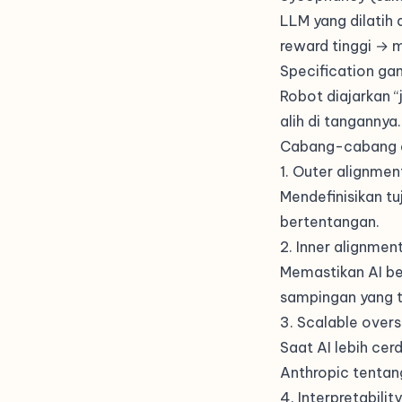
LLM yang dilatih
reward tinggi → m
Specification ga
Robot diajarkan “
alih di tangannya.
Cabang-cabang 
1. Outer alignmen
Mendefinisikan tu
bertentangan.
2. Inner alignmen
Memastikan AI be
sampingan yang ti
3. Scalable overs
Saat AI lebih ce
Anthropic tenta
4. Interpretability