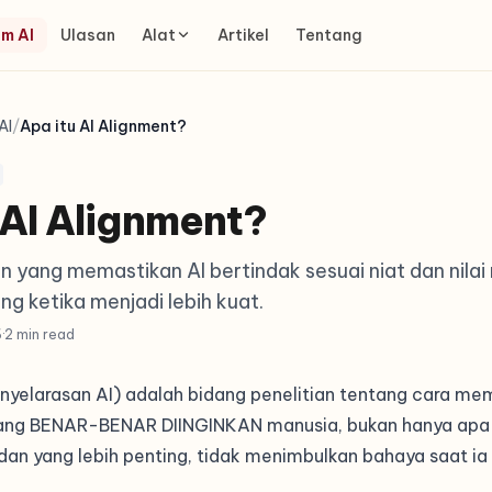
m AI
Ulasan
Alat
Artikel
Tentang
AI
/
Apa itu AI Alignment?
 AI Alignment?
an yang memastikan AI bertindak sesuai niat dan nila
g ketika menjadi lebih kuat.
6
·
2 min read
nyelarasan AI) adalah bidang penelitian tentang cara me
ang BENAR-BENAR DIINGINKAN manusia, bukan hanya apa
 dan yang lebih penting, tidak menimbulkan bahaya saat i