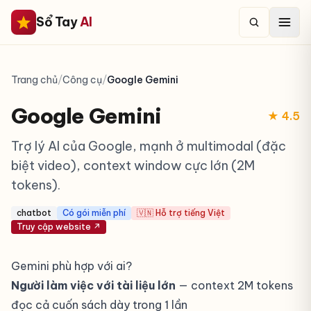
Sổ Tay
AI
Trang chủ
/
Công cụ
/
Google Gemini
Google Gemini
★ 4.5
Trợ lý AI của Google, mạnh ở multimodal (đặc
biệt video), context window cực lớn (2M
tokens).
chatbot
Có gói miễn phí
🇻🇳 Hỗ trợ tiếng Việt
Truy cập website ↗
Gemini phù hợp với ai?
Người làm việc với tài liệu lớn
— context 2M tokens
đọc cả cuốn sách dày trong 1 lần