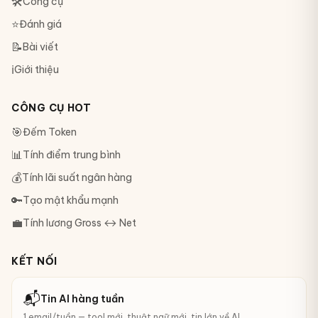
🛠
Công cụ
⭐
Đánh giá
📝
Bài viết
ℹ️
Giới thiệu
CÔNG CỤ HOT
🎯
Đếm Token
📊
Tính điểm trung bình
💰
Tính lãi suất ngân hàng
🔑
Tạo mật khẩu mạnh
💼
Tính lương Gross ↔ Net
KẾT NỐI
📬
Tin AI hàng tuần
1 email/tuần — tool mới, thuật ngữ mới, tin lớn về AI.