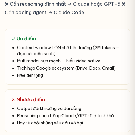
❌ Cần reasoning đỉnh nhất → Claude hoặc GPT-5 ❌
Cần coding agent → Claude Code
✓ Ưu điểm
Context window LỚN nhất thị trường (2M tokens —
đọc cả cuốn sách)
Multimodal cực mạnh — hiểu video native
Tích hợp Google ecosystem (Drive, Docs, Gmail)
Free tier rộng
✗ Nhược điểm
Output đôi khi cứng và dài dòng
Reasoning chưa bằng Claude/GPT-5 ở task khó
Hay từ chối những yêu cầu vô hại