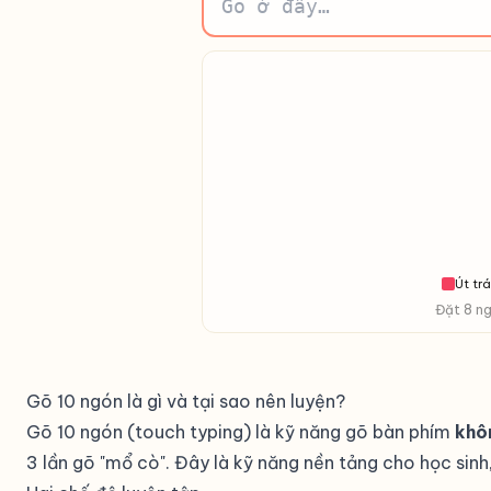
Út trá
Đặt 8 ng
Gõ 10 ngón là gì và tại sao nên luyện?
Gõ 10 ngón (touch typing) là kỹ năng gõ bàn phím
khô
3 lần gõ "mổ cò". Đây là kỹ năng nền tảng cho học sinh,