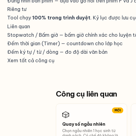
Đừng nhìn bàn phím — dựa vào gờ nổi trên phím F và J đ
Riêng tư
Tool chạy
100% trong trình duyệt
. Kỷ lục được lưu cụ
Liên quan
Stopwatch / Bấm giờ
— bấm giờ chính xác cho luyện t
Đếm thời gian (Timer)
— countdown cho lớp học
Đếm ký tự / từ / dòng
— đo độ dài văn bản
Xem tất cả công cụ
Công cụ liên quan
MỚI
🎲
Quay số ngẫu nhiên
Chọn ngẫu nhiên 1 học sinh từ
danh sách. Có chế độ không lặp