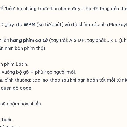
g để "bắn" hạ chúng trước khi chạm đáy. Tốc độ tăng dần 
60 giây, đo
WPM
(số từ/phút) và độ chính xác như Monkeyt
n lên
hàng phím cơ sở
(tay trái: A S D F, tay phải: J K L ;
n nhìn bàn phím thật.
n phím Latin.
g vướng bộ gõ — phù hợp người mới.
hư bình thường; tool so khớp sau khi bạn hoàn tất mỗi từ n
v quen gõ code.
 sẽ chậm hơn nhiều.
 buổi.