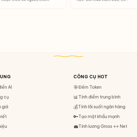
chuông.
DUNG
CÔNG CỤ HOT
🎯
iển AI
Đếm Token
📊
g cụ
Tính điểm trung bình
💰
 giá
Tính lãi suất ngân hàng
🔑
viết
Tạo mật khẩu mạnh
💼
hiệu
Tính lương Gross ↔ Net