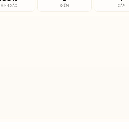
CHÍNH XÁC
ĐIỂM
CẤP
 đầu gõ…