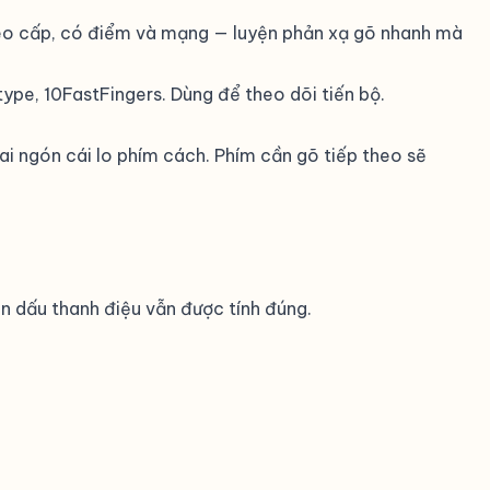
theo cấp, có điểm và mạng — luyện phản xạ gõ nhanh mà
ype, 10FastFingers. Dùng để theo dõi tiến bộ.
), hai ngón cái lo phím cách. Phím cần gõ tiếp theo sẽ
ên dấu thanh điệu vẫn được tính đúng.