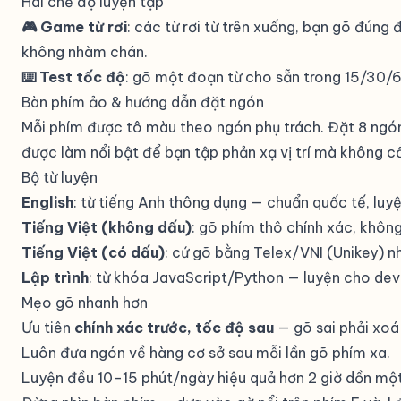
Hai chế độ luyện tập
🎮 Game từ rơi
: các từ rơi từ trên xuống, bạn gõ đún
không nhàm chán.
⌨️ Test tốc độ
: gõ một đoạn từ cho sẵn trong 15/30/
Bàn phím ảo & hướng dẫn đặt ngón
Mỗi phím được tô màu theo ngón phụ trách. Đặt 8 ngó
được làm nổi bật để bạn tập phản xạ vị trí mà không cầ
Bộ từ luyện
English
: từ tiếng Anh thông dụng — chuẩn quốc tế, luyệ
Tiếng Việt (không dấu)
: gõ phím thô chính xác, khôn
Tiếng Việt (có dấu)
: cứ gõ bằng Telex/VNI (Unikey) n
Lập trình
: từ khóa JavaScript/Python — luyện cho de
Mẹo gõ nhanh hơn
Ưu tiên
chính xác trước, tốc độ sau
— gõ sai phải xoá
Luôn đưa ngón về hàng cơ sở sau mỗi lần gõ phím xa.
Luyện đều 10–15 phút/ngày hiệu quả hơn 2 giờ dồn một