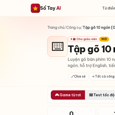
Sổ Tay
AI
Từ điển
Trang chủ
/
Công cụ
/
Tập gõ 10 ngón (
👩‍🏫 Cho giáo viên
MỚI
⌨️
Tập gõ 10 
Luyện gõ bàn phím 10 n
ngón, hỗ trợ English, ti
🔗
Chia sẻ
←
Tất cả công
🎮 Game từ rơi
⌨️ Test tốc độ
0