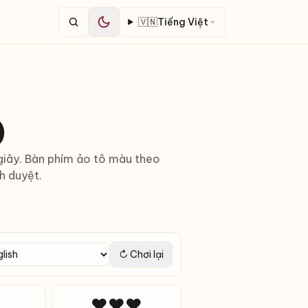
🇻🇳
Tiếng Việt
)
giây. Bàn phím ảo tô màu theo
nh duyệt.
↻ Chơi lại
❤❤❤