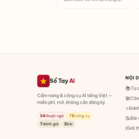
lại.
NỘI 
Sổ Tay
AI
📚
Từ đ
Cẩm nang & công cụ AI tiếng Việt —
🛠
Côn
miễn phí, mở, không cần đăng ký.
⭐
Đánh
34
thuật ngữ
78
công cụ
📝
Bài 
7
đánh giá
3
bài
ℹ️
Giới t