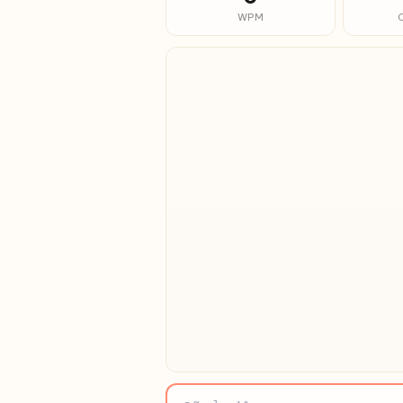
WPM
Bấm vào đây rồi bắt