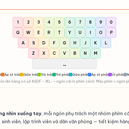
1
2
3
4
5
6
7
8
9
0
Q
W
E
R
T
Y
U
I
O
P
A
S
D
F
G
H
J
K
L
Z
X
C
V
B
N
M
␣
i
Áp út trái
Giữa trái
Trỏ trái
Trỏ phải
Giữa phải
Áp út phải
Út phải
N
ón lên hàng cơ sở ASDF – JKL; — ngón cái lo phím cách. Màu phím = ngón p
ng nhìn xuống tay
, mỗi ngón phụ trách một nhóm phím cố
 sinh viên, lập trình viên và dân văn phòng — tiết kiệm hà