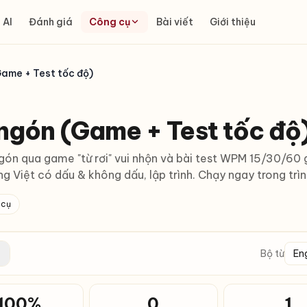
 AI
Đánh giá
Công cụ
Bài viết
Giới thiệu
Game + Test tốc độ)
ngón (Game + Test tốc độ
gón qua game "từ rơi" vui nhộn và bài test WPM 15/30/60 
ếng Việt có dấu & không dấu, lập trình. Chạy ngay trong trì
 cụ
Bộ từ
100%
0
1