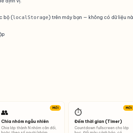
ể định vị.
c bộ (
) trên máy bạn — không có dữ liệu nà
localStorage
ập
MỚI
MỚI
👥
⏱
Chia nhóm ngẫu nhiên
Đếm thời gian (Timer)
Chia lớp thành N nhóm cân đối,
Countdown fullscreen cho lớp
hoặc theo số người/nhóm.
học. Đổi màu cảnh báo, có