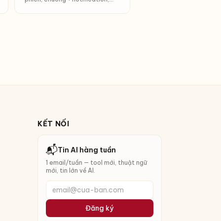
đếm pomodoro/ngày.
KẾT NỐI
📬
Tin AI hàng tuần
1 email/tuần — tool mới, thuật ngữ
mới, tin lớn về AI.
email@cua-ban.com
Đăng ký