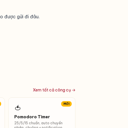
o được gửi đi đâu.
Xem tất cả công cụ →
MỚI
🍅
Pomodoro Timer
25/5/15 chuẩn, auto chuyển
phiên, chuông + notification,