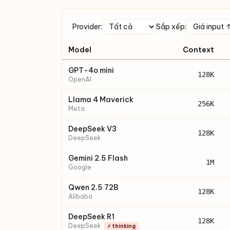
Provider:
Sắp xếp:
Model
Context
GPT-4o mini
128K
OpenAI
Llama 4 Maverick
256K
Meta
DeepSeek V3
128K
DeepSeek
Gemini 2.5 Flash
1M
Google
Qwen 2.5 72B
128K
Alibaba
DeepSeek R1
128K
DeepSeek
⚡ thinking