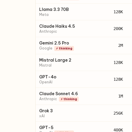
Llama 3.3 70B
128K
Meta
Claude Haiku 4.5
200K
Anthropic
Gemini 2.5 Pro
2M
Google
⚡ thinking
Mistral Large 2
128K
Mistral
GPT-4o
128K
OpenAI
Claude Sonnet 4.6
1M
Anthropic
⚡ thinking
Grok 3
256K
xAI
GPT-5
400K