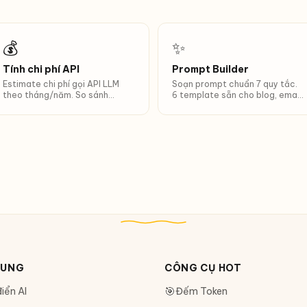
💰
✨
Tính chi phí API
Prompt Builder
Estimate chi phí gọi API LLM
Soạn prompt chuẩn 7 quy tắc.
theo tháng/năm. So sánh
6 template sẵn cho blog, email,
model nào tiết kiệm nhất.
code review...
DUNG
CÔNG CỤ HOT
🎯
iển AI
Đếm Token