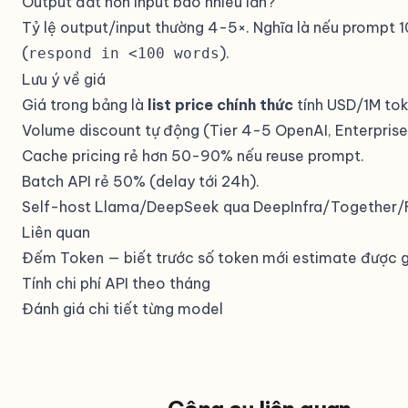
Output đắt hơn input bao nhiêu lần?
Tỷ lệ output/input thường 4-5×. Nghĩa là nếu prompt 1
(
).
respond in <100 words
Lưu ý về giá
Giá trong bảng là
list price chính thức
tính USD/1M tok
Volume discount tự động (Tier 4-5 OpenAI, Enterprise
Cache pricing rẻ hơn 50-90% nếu reuse prompt.
Batch API rẻ 50% (delay tới 24h).
Self-host Llama/DeepSeek qua DeepInfra/Together/Fi
Liên quan
Đếm Token
— biết trước số token mới estimate được g
Tính chi phí API theo tháng
Đánh giá chi tiết từng model