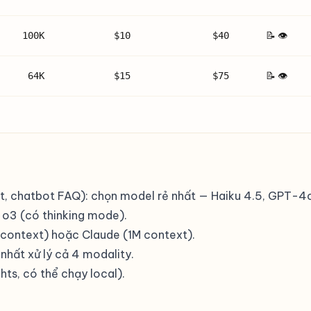
📝 👁
100K
$10
$40
📝 👁
64K
$15
$75
ct, chatbot FAQ): chọn model rẻ nhất — Haiku 4.5, GPT-4
 o3 (có thinking mode).
M context) hoặc Claude (1M context).
 nhất xử lý cả 4 modality.
ts, có thể chạy local).