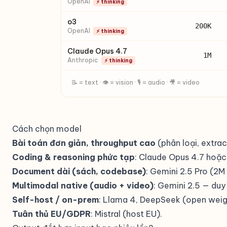
OpenAI
⚡ thinking
o3
200K
OpenAI
⚡ thinking
Claude Opus 4.7
1M
Anthropic
⚡ thinking
📝 = text · 👁 = vision · 🎙 = audio · 🎥 = video
Cách chọn model
Bài toán đơn giản, throughput cao
(phân loại, extra
Coding & reasoning phức tạp
: Claude Opus 4.7 hoặc
Document dài (sách, codebase)
: Gemini 2.5 Pro (2
Multimodal native (audio + video)
: Gemini 2.5 — duy
Self-host / on-prem
: Llama 4, DeepSeek (open weigh
Tuân thủ EU/GDPR
: Mistral (host EU).