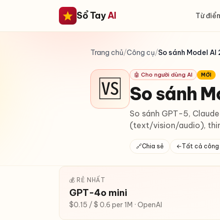
Sổ Tay
AI
Từ điển
Trang chủ
/
Công cụ
/
So sánh Model AI
🤖 Cho người dùng AI
MỚI
🆚
So sánh M
So sánh GPT-5, Claude 
(text/vision/audio), t
🔗
Chia sẻ
←
Tất cả công
💰 RẺ NHẤT
GPT-4o mini
$0.15 / $ 0.6 per 1M · OpenAI