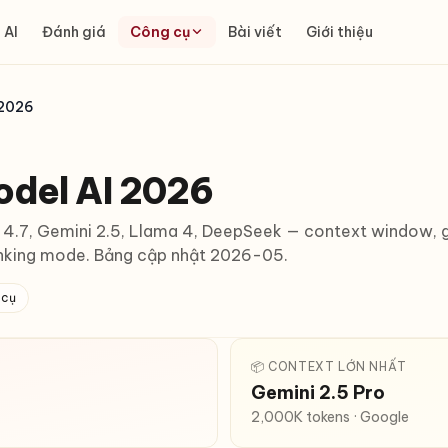
 AI
Đánh giá
Công cụ
Bài viết
Giới thiệu
 2026
odel AI 2026
4.7, Gemini 2.5, Llama 4, DeepSeek — context window, g
hinking mode. Bảng cập nhật 2026-05.
 cụ
📦 CONTEXT LỚN NHẤT
Gemini 2.5 Pro
2,000K tokens · Google