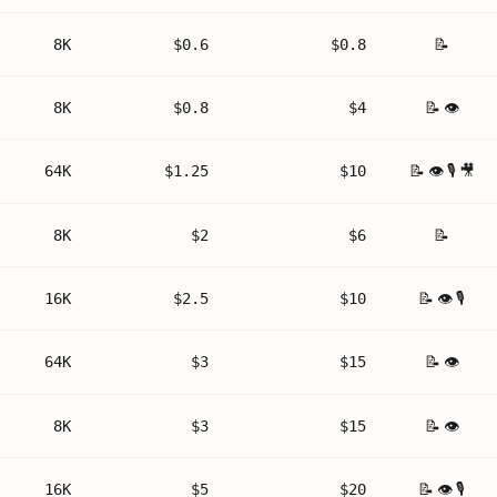
📝
8K
$0.6
$0.8
📝 👁
8K
$0.8
$4
📝 👁 🎙 🎥
64K
$1.25
$10
📝
8K
$2
$6
📝 👁 🎙
16K
$2.5
$10
📝 👁
64K
$3
$15
📝 👁
8K
$3
$15
📝 👁 🎙
16K
$5
$20