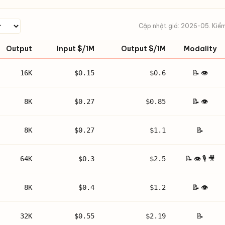
Cập nhật giá: 2026-05. Kiểm
Output
Input $/1M
Output $/1M
Modality
📝 👁
16K
$0.15
$0.6
📝 👁
8K
$0.27
$0.85
📝
8K
$0.27
$1.1
📝 👁 🎙 🎥
64K
$0.3
$2.5
📝 👁
8K
$0.4
$1.2
📝
32K
$0.55
$2.19