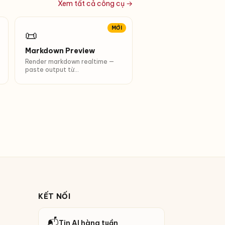
Xem tất cả công cụ →
MỚI
📜
Markdown Preview
Render markdown realtime —
paste output từ
ChatGPT/Claude xem ngay. Hỗ
trợ GFM, bảng, code.
KẾT NỐI
📬
Tin AI hàng tuần