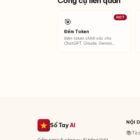
Công cụ liên quan
HOT
🎯
Đếm Token
Đếm token chính xác cho
ChatGPT, Claude, Gemini,
Llama. Tính chi phí input ngay.
NỘI 
Sổ Tay
AI
📚
Từ đ