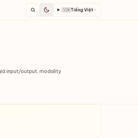
🇻🇳
Tiếng Việt
iá input/output, modality