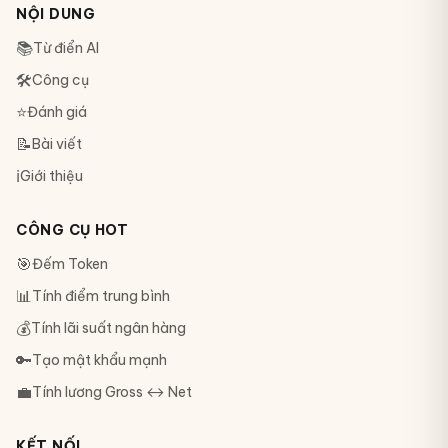
NỘI DUNG
📚
Từ điển AI
🛠
Công cụ
⭐
Đánh giá
📝
Bài viết
ℹ️
Giới thiệu
CÔNG CỤ HOT
🎯
Đếm Token
📊
Tính điểm trung bình
💰
Tính lãi suất ngân hàng
🔑
Tạo mật khẩu mạnh
💼
Tính lương Gross ↔ Net
KẾT NỐI