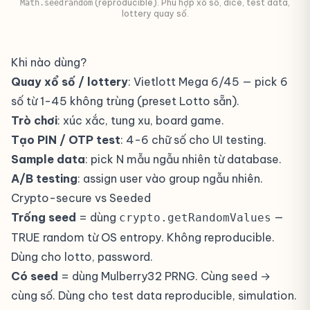
(reproducible). Phù hợp xổ số, dice, test data,
Math.seedrandom
lottery quay số.
Khi nào dùng?
Quay xổ số / lottery
: Vietlott Mega 6/45 — pick 6
số từ 1-45 không trùng (preset Lotto sẵn).
Trò chơi
: xúc xắc, tung xu, board game.
Tạo PIN / OTP test
: 4-6 chữ số cho UI testing.
Sample data
: pick N mẫu ngẫu nhiên từ database.
A/B testing
: assign user vào group ngẫu nhiên.
Crypto-secure vs Seeded
Trống seed
= dùng
—
crypto.getRandomValues
TRUE random từ OS entropy. Không reproducible.
Dùng cho lotto, password.
Có seed
= dùng Mulberry32 PRNG. Cùng seed →
cùng số. Dùng cho test data reproducible, simulation.