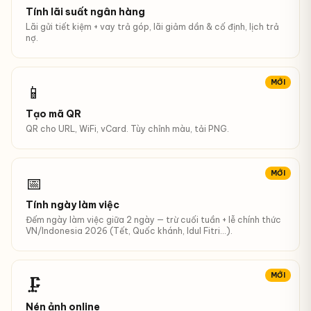
Tính lãi suất ngân hàng
Lãi gửi tiết kiệm + vay trả góp, lãi giảm dần & cố định, lịch trả
nợ.
MỚI
📱
Tạo mã QR
QR cho URL, WiFi, vCard. Tùy chỉnh màu, tải PNG.
MỚI
📅
Tính ngày làm việc
Đếm ngày làm việc giữa 2 ngày — trừ cuối tuần + lễ chính thức
VN/Indonesia 2026 (Tết, Quốc khánh, Idul Fitri…).
MỚI
🗜️
Nén ảnh online