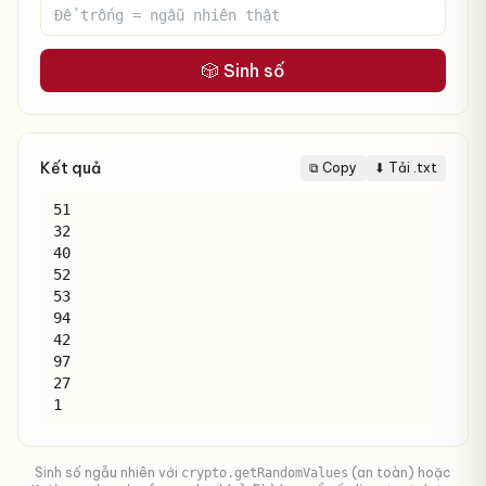
🎲 Sinh số
Kết quả
⧉ Copy
⬇ Tải .txt
51

32

40

52

53

94

42

97

27

1
Sinh số ngẫu nhiên với
(an toàn) hoặc
crypto.getRandomValues