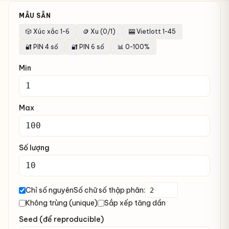
MẪU SẴN
🎲 Xúc xắc 1-6
🪙 Xu (0/1)
🎰 Vietlott 1-45
🔐 PIN 4 số
🔐 PIN 6 số
📊 0-100%
Min
Max
Số lượng
Chỉ số nguyên
Số chữ số thập phân:
Không trùng (unique)
Sắp xếp tăng dần
Seed (để reproducible)