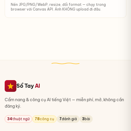
Nén JPG/PNG/WebP, resize, đổi format — chạy trong
browser với Canvas API. Ảnh KHÔNG upload đi đâu.
Sổ Tay
AI
Cẩm nang & công cụ AI tiếng Việt — miễn phí, mở, không cần
đăng ký.
34
thuật ngữ
78
công cụ
7
đánh giá
3
bài