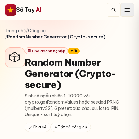
Sổ Tay
AI
Trang chủ
/
Công cụ
/
Random Number Generator (Crypto-secure)
🏢 Cho doanh nghiệp
MỚI
🎲
Random Number
Generator (Crypto-
secure)
Sinh số ngẫu nhiên 1-10000 với
crypto.getRandomValues hoặc seeded PRNG
(mulberry32). 6 preset: xúc xắc, xu, lotto, PIN.
Unique + sort tuỳ chọn.
🔗
Chia sẻ
←
Tất cả công cụ