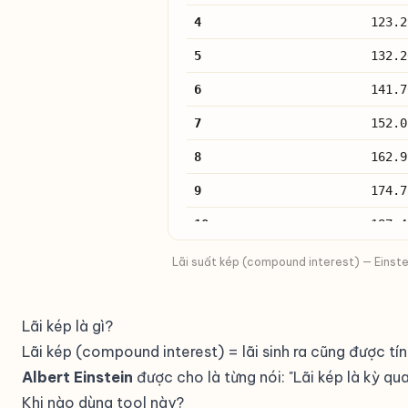
4
123.2
5
132.2
6
141.7
7
152.0
8
162.9
9
174.7
10
187.4
11
200.9
Lãi suất kép (compound interest) — Einstein
12
215.4
Lãi kép là gì?
13
231.0
Lãi kép (compound interest) = lãi sinh ra cũng được tính 
14
247.7
Albert Einstein
được cho là từng nói: "Lãi kép là kỳ quan
15
265.6
Khi nào dùng tool này?