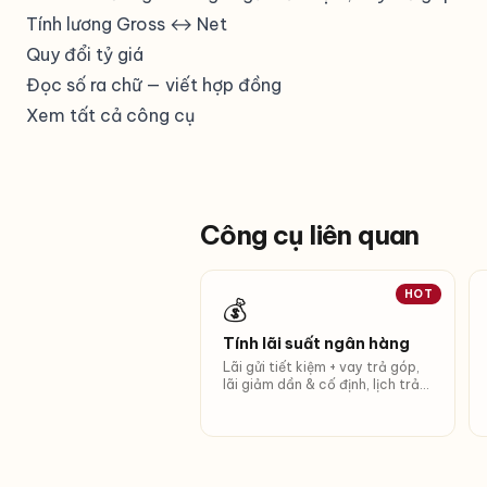
Tính lương Gross ↔ Net
Quy đổi tỷ giá
Đọc số ra chữ
— viết hợp đồng
Xem tất cả công cụ
Công cụ liên quan
HOT
💰
Tính lãi suất ngân hàng
Lãi gửi tiết kiệm + vay trả góp,
lãi giảm dần & cố định, lịch trả
nợ.