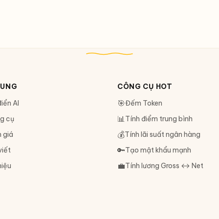
DUNG
CÔNG CỤ HOT
🎯
iển AI
Đếm Token
📊
g cụ
Tính điểm trung bình
💰
 giá
Tính lãi suất ngân hàng
🔑
viết
Tạo mật khẩu mạnh
💼
hiệu
Tính lương Gross ↔ Net