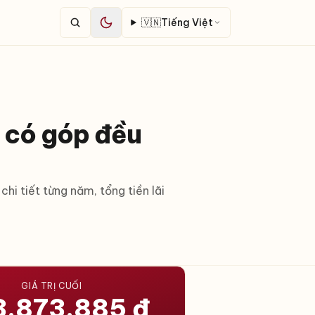
🇻🇳
Tiếng Việt
, có góp đều
hi tiết từng năm, tổng tiền lãi
GIÁ TRỊ CUỐI
.873.885 đ