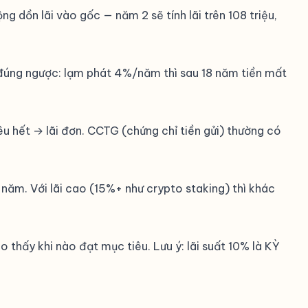
g dồn lãi vào gốc — năm 2 sẽ tính lãi trên 108 triệu,
g đúng ngược: lạm phát 4%/năm thì sau 18 năm tiền mất
iêu hết → lãi đơn. CCTG (chứng chỉ tiền gửi) thường có
p năm. Với lãi cao (15%+ như crypto staking) thì khác
thấy khi nào đạt mục tiêu. Lưu ý: lãi suất 10% là KỲ