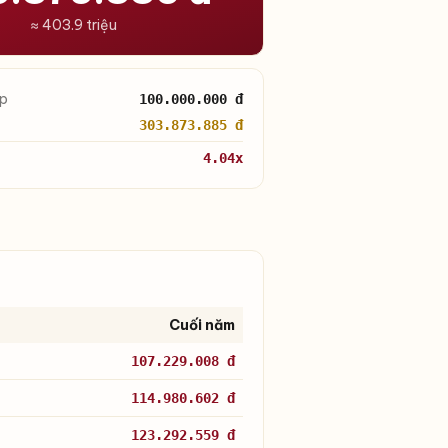
≈ 403.9 triệu
óp
100.000.000 đ
303.873.885 đ
4.04x
Cuối năm
107.229.008 đ
114.980.602 đ
123.292.559 đ