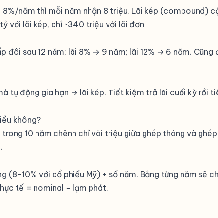
lãi 8%/năm thì mỗi năm nhận 8 triệu. Lãi kép (compound) cộn
ỷ với lãi kép, chỉ ~340 triệu với lãi đơn.
gấp đôi sau 12 năm; lãi 8% → 9 năm; lãi 12% → 6 năm. Cũn
 tự động gia hạn → lãi kép. Tiết kiệm trả lãi cuối kỳ rồi t
hiều không?
tỷ trong 10 năm chênh chỉ vài triệu giữa ghép tháng và ghé
.
g (8-10% với cổ phiếu Mỹ) + số năm. Bảng từng năm sẽ cho 
hực tế = nominal − lạm phát.