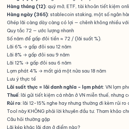
Hàng tháng (12)
: quỹ mở, ETF, tài khoản tiết kiệm onl
Hàng ngày (365)
: stablecoin staking, một số ngân hà
Ghép lãi càng dày càng có lợi — chênh không nhiều với 
Quy tắc 72 — ước lượng nhanh
Số năm để gấp đôi tiền ≈ 72 / (lãi suất %).
Lãi 6% → gấp đôi sau 12 năm
Lãi 8% → gấp đôi sau 9 năm
Lãi 12% → gấp đôi sau 6 năm
Lạm phát 4% → mất giá một nửa sau 18 năm
Lưu ý thực tế
Lãi suất thực = lãi danh nghĩa − lạm phát
: VN lạm ph
Thuế
: lãi gửi tiết kiệm cá nhân ở VN miễn thuế, nhưng c
Rủi ro
: lãi 12-15% nghe hay nhưng thường đi kèm rủi ro c
Tool này KHÔNG phải lời khuyên đầu tư. Tham khảo chuy
Câu hỏi thường gặp
Lãi kép khác lãi đơn ở điểm nào?