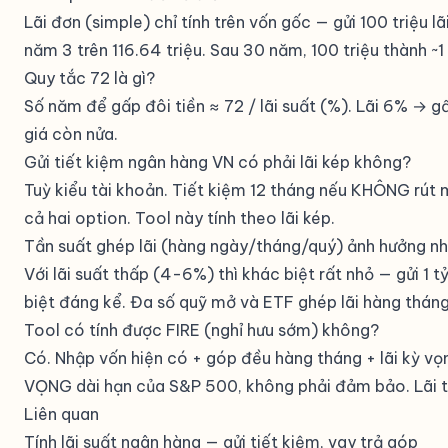
Lãi đơn (simple) chỉ tính trên vốn gốc — gửi 100 triệu 
năm 3 trên 116.64 triệu. Sau 30 năm, 100 triệu thành ~1 t
Quy tắc 72 là gì?
Số năm để gấp đôi tiền ≈ 72 / lãi suất (%). Lãi 6% → 
giá còn nửa.
Gửi tiết kiệm ngân hàng VN có phải lãi kép không?
Tuỳ kiểu tài khoản. Tiết kiệm 12 tháng nếu KHÔNG rút mà
cả hai option. Tool này tính theo lãi kép.
Tần suất ghép lãi (hàng ngày/tháng/quý) ảnh hưởng n
Với lãi suất thấp (4-6%) thì khác biệt rất nhỏ — gửi 1 
biệt đáng kể. Đa số quỹ mở và ETF ghép lãi hàng tháng
Tool có tính được FIRE (nghỉ hưu sớm) không?
Có. Nhập vốn hiện có + góp đều hàng tháng + lãi kỳ vọn
VỌNG dài hạn của S&P 500, không phải đảm bảo. Lãi t
Liên quan
Tính lãi suất ngân hàng
— gửi tiết kiệm, vay trả góp