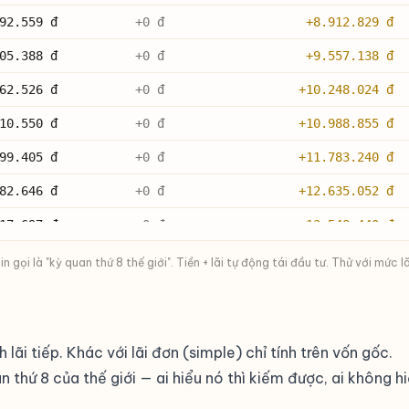
92.559 đ
+0 đ
+8.912.829 đ
05.388 đ
+0 đ
+9.557.138 đ
62.526 đ
+0 đ
+10.248.024 đ
10.550 đ
+0 đ
+10.988.855 đ
99.405 đ
+0 đ
+11.783.240 đ
82.646 đ
+0 đ
+12.635.052 đ
17.697 đ
+0 đ
+13.548.440 đ
66.138 đ
+0 đ
+14.527.858 đ
 gọi là "kỳ quan thứ 8 thế giới". Tiền + lãi tự động tái đầu tư. Thử với m
93.996 đ
+0 đ
+15.578.078 đ
72.074 đ
+0 đ
+16.704.219 đ
lãi tiếp. Khác với lãi đơn (simple) chỉ tính trên vốn gốc.
76.293 đ
+0 đ
+17.911.768 đ
 thứ 8 của thế giới — ai hiểu nó thì kiếm được, ai không hiể
88.062 đ
+0 đ
+19.206.611 đ