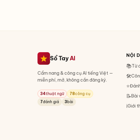
NỘI 
Sổ Tay
AI
📚
Từ đ
Cẩm nang & công cụ AI tiếng Việt —
🛠
Côn
miễn phí, mở, không cần đăng ký.
⭐
Đánh
34
thuật ngữ
78
công cụ
📝
Bài 
7
đánh giá
3
bài
ℹ️
Giới t