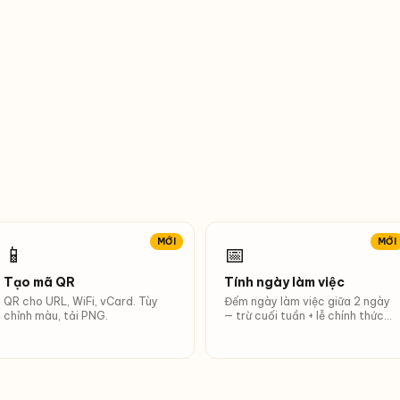
MỚI
MỚI
📱
📅
Tạo mã QR
Tính ngày làm việc
QR cho URL, WiFi, vCard. Tùy
Đếm ngày làm việc giữa 2 ngày
chỉnh màu, tải PNG.
— trừ cuối tuần + lễ chính thức
VN/Indonesia 2026 (Tết, Quốc
khánh, Idul Fitri…).