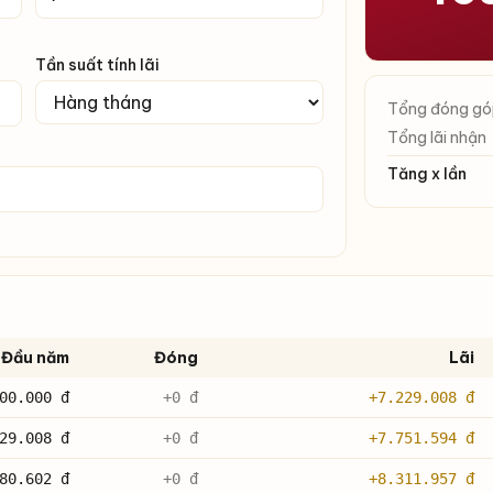
Tần suất tính lãi
Tổng đóng g
Tổng lãi nhận
Tăng x lần
Đầu năm
Đóng
Lãi
00.000 đ
+0 đ
+7.229.008 đ
29.008 đ
+0 đ
+7.751.594 đ
80.602 đ
+0 đ
+8.311.957 đ