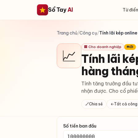
Sổ Tay
AI
Từ điển
Trang chủ
/
Công cụ
/
Tính lãi kép onli
🏢 Cho doanh nghiệp
MỚI
📈
Tính lãi k
hàng thán
Tính tăng trưởng đầu tư
nhận được. Cho cổ phiếu,
🔗
Chia sẻ
←
Tất cả công
Số tiền ban đầu