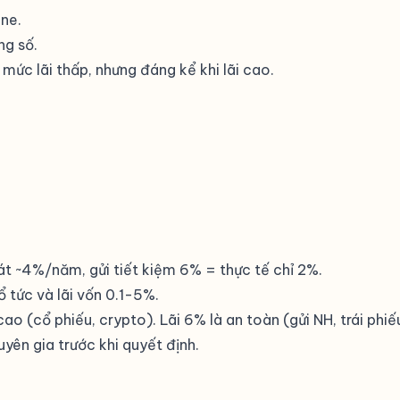
ine.
ng số.
mức lãi thấp, nhưng đáng kể khi lãi cao.
át ~4%/năm, gửi tiết kiệm 6% = thực tế chỉ 2%.
ổ tức và lãi vốn 0.1-5%.
ao (cổ phiếu, crypto). Lãi 6% là an toàn (gửi NH, trái phiế
ên gia trước khi quyết định.