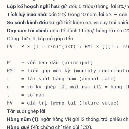
Lập kế hoạch nghỉ hưu
: gửi đều 5 triệu/tháng, lãi 8
16
284.8
Tích luỹ mua nhà
: cần 2 tỷ trong 10 năm, lãi 6% — cầ
17
305.4
So sánh kênh đầu tư
: gửi tiết kiệm 6% vs quỹ trái ph
18
327.5
Dạy con tài chính
: nếu để dành 1 triệu/tháng từ năm 2
19
351.2
Công thức lãi kép có góp đều
FV = P × (1 + r/n)^(n×t) + PMT × [((1 + r/n
20
376.6
P    = vốn ban đầu (principal)

PMT  = tiền góp mỗi kỳ (monthly contributio
r    = lãi suất hàng năm (annual rate)

n    = số kỳ ghép lãi mỗi năm (12 = hàng th
t    = số năm

FV   = giá trị tương lai (future value)
Tần suất ghép lãi
Hàng năm (1)
: ngân hàng VN gửi 12 tháng, trái phiếu ch
Hàng quý (4)
: chứng chỉ tiền gửi (CD).