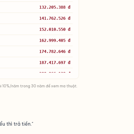
132.205.388 đ
141.762.526 đ
152.010.550 đ
162.999.405 đ
174.782.646 đ
187.417.697 đ
200.966.138 đ
215.493.996 đ
ức lãi 10%/năm trong 30 năm để xem ma thuật.
231.072.074 đ
247.776.293 đ
265.688.062 đ
u thì trả tiền."
284.894.673 đ