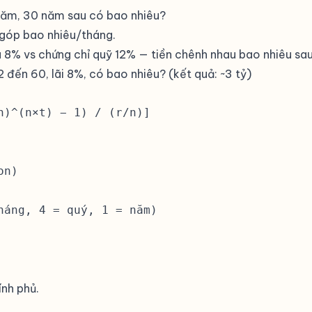
%/năm, 30 năm sau có bao nhiêu?
94.673 đ
+0 đ
+20.595.059 đ
n góp bao nhiêu/tháng.
89.732 đ
+0 đ
+22.083.877 đ
iếu 8% vs chứng chỉ quỹ 12% — tiền chênh nhau bao nhiêu sa
73.609 đ
+0 đ
+23.680.323 đ
2 đến 60, lãi 8%, có bao nhiêu? (kết quả: ~3 tỷ)
53.932 đ
+0 đ
+25.392.175 đ
)^(n×t) − 1) / (r/n)]

46.107 đ
+0 đ
+27.227.778 đ
n)

áng, 4 = quý, 1 = năm)

ính phủ.