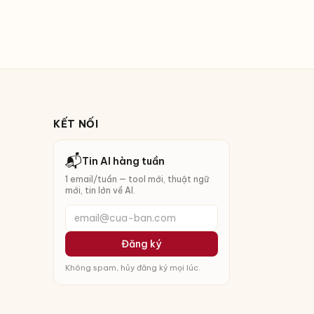
KẾT NỐI
📬
Tin AI hàng tuần
1 email/tuần — tool mới, thuật ngữ
mới, tin lớn về AI.
email@cua-ban.com
Đăng ký
Không spam, hủy đăng ký mọi lúc.