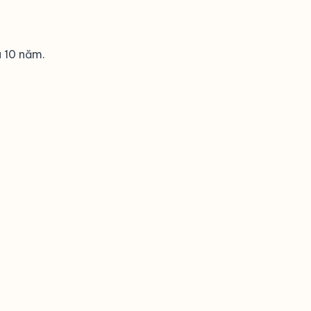
305.489.732 đ
327.573.609 đ
u 10 năm.
351.253.932 đ
376.646.107 đ
403.873.885 đ