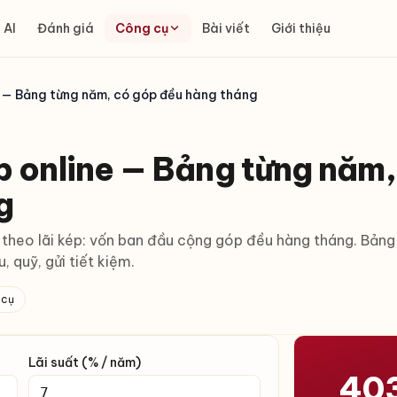
 AI
Đánh giá
Công cụ
Bài viết
Giới thiệu
ne — Bảng từng năm, có góp đều hàng tháng
ép online — Bảng từng năm
g
 theo lãi kép: vốn ban đầu cộng góp đều hàng tháng. Bảng c
 quỹ, gửi tiết kiệm.
 cụ
Lãi suất (% / năm)
403