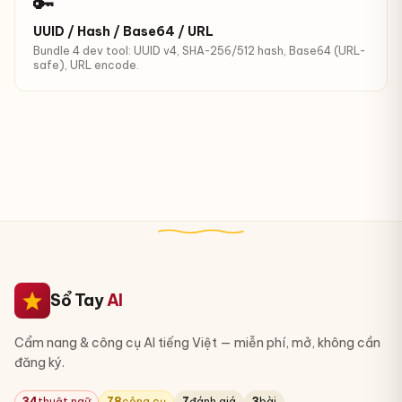
🔑
UUID / Hash / Base64 / URL
Bundle 4 dev tool: UUID v4, SHA-256/512 hash, Base64 (URL-
safe), URL encode.
Sổ Tay
AI
Cẩm nang & công cụ AI tiếng Việt — miễn phí, mở, không cần
đăng ký.
34
thuật ngữ
78
công cụ
7
đánh giá
3
bài