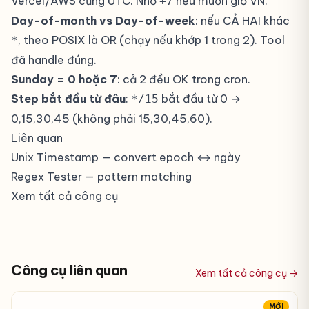
Vercel/AWS cũng UTC. Nhớ
nếu muốn giờ VN.
+7
Day-of-month vs Day-of-week
: nếu CẢ HAI khác
, theo POSIX là OR (chạy nếu khớp 1 trong 2). Tool
*
đã handle đúng.
Sunday = 0 hoặc 7
: cả 2 đều OK trong cron.
Step bắt đầu từ đâu
:
bắt đầu từ 0 →
*/15
0,15,30,45 (không phải 15,30,45,60).
Liên quan
Unix Timestamp
— convert epoch ↔ ngày
Regex Tester
— pattern matching
Xem tất cả công cụ
Công cụ liên quan
Xem tất cả công cụ →
MỚI