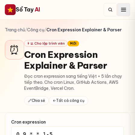
Sổ Tay
AI
Trang chủ
/
Công cụ
/
Cron Expression Explainer & Parser
👨‍💻 Cho lập trình viên
MỚI
⏰
Cron Expression
Explainer & Parser
Đọc cron expression sang tiếng Việt + 5 lần chạy
tiếp theo. Cho cron Linux, GitHub Actions, AWS
EventBridge, Vercel Cron.
🔗
Chia sẻ
←
Tất cả công cụ
Cron expression