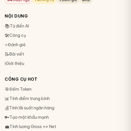
NỘI DUNG
📚
Từ điển AI
🛠
Công cụ
⭐
Đánh giá
📝
Bài viết
ℹ️
Giới thiệu
CÔNG CỤ HOT
🎯
Đếm Token
📊
Tính điểm trung bình
💰
Tính lãi suất ngân hàng
🔑
Tạo mật khẩu mạnh
💼
Tính lương Gross ↔ Net