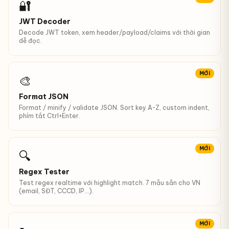
🔐
JWT Decoder
Decode JWT token, xem header/payload/claims với thời gian
dễ đọc.
MỚI
🎨
Format JSON
Format / minify / validate JSON. Sort key A-Z, custom indent,
phím tắt Ctrl+Enter.
MỚI
🔍
Regex Tester
Test regex realtime với highlight match. 7 mẫu sẵn cho VN
(email, SĐT, CCCD, IP...).
MỚI