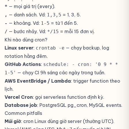
— mọi giá trị (every).
*
— danh sách. Vd:
= 1, 3, 5.
,
1,3,5
— khoảng. Vd:
= từ 1 đến 5.
-
1-5
— bước nhảy. Vd:
= mỗi 15 đơn vị.
/
*/15
Khi nào dùng cron?
Linux server
:
— chạy backup, log
crontab -e
rotation hằng đêm.
GitHub Actions
:
schedule: - cron: '0 9 * *
— chạy CI 9h sáng các ngày trong tuần.
1-5'
AWS EventBridge / Lambda
: trigger function theo
lịch.
Vercel Cron
: gọi serverless function định kỳ.
Database job
: PostgreSQL pg_cron, MySQL events.
Common pitfalls
Múi giờ
: cron Linux dùng giờ server (thường UTC).