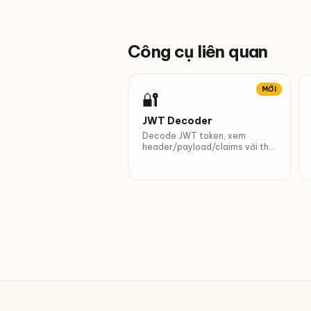
Công cụ liên quan
MỚI
🔐
JWT Decoder
Decode JWT token, xem
header/payload/claims với thời
gian dễ đọc.