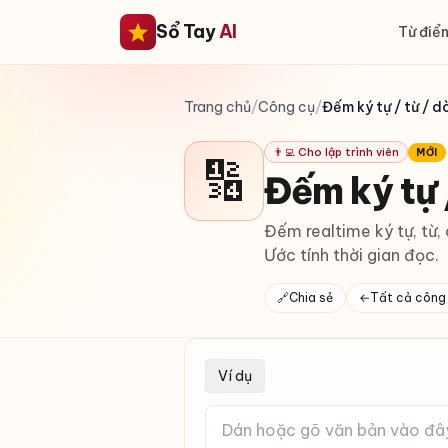
Sổ Tay
AI
Từ điển
Trang chủ
/
Công cụ
/
Đếm ký tự / từ / d
👨‍💻 Cho lập trình viên
MỚI
🔢
Đếm ký tự 
Đếm realtime ký tự, từ,
Ước tính thời gian đọc.
🔗
Chia sẻ
←
Tất cả công
Ví dụ