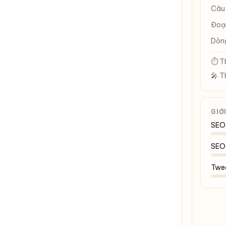
Câu
Đoạ
Dòn
⏱ Th
🎤 T
GIỚ
SEO 
SEO 
Twe