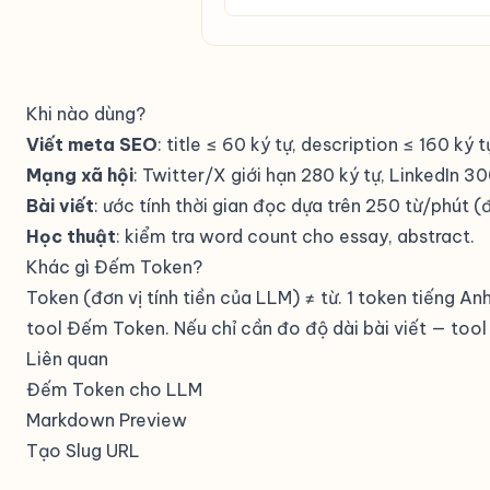
Khi nào dùng?
Viết meta SEO
: title ≤ 60 ký tự, description ≤ 160 ký 
Mạng xã hội
: Twitter/X giới hạn 280 ký tự, LinkedIn 3
Bài viết
: ước tính thời gian đọc dựa trên 250 từ/phút 
Học thuật
: kiểm tra word count cho essay, abstract.
Khác gì
Đếm Token
?
Token (đơn vị tính tiền của LLM) ≠ từ. 1 token tiếng A
tool
Đếm Token
. Nếu chỉ cần đo độ dài bài viết — tool
Liên quan
Đếm Token cho LLM
Markdown Preview
Tạo Slug URL