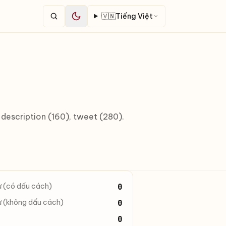
🇻🇳
Tiếng Việt
 description (160), tweet (280).
ự (có dấu cách)
0
ự (không dấu cách)
0
0