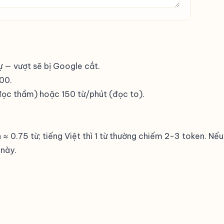
tự — vượt sẽ bị Google cắt.
000.
(đọc thầm) hoặc 150 từ/phút (đọc to).
nh ≈ 0.75 từ; tiếng Việt thì 1 từ thường chiếm 2-3 token. 
 này.