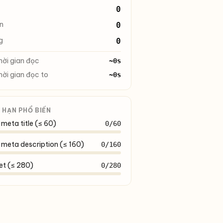
0
n
0
g
0
ời gian đọc
~0s
hời gian đọc to
~0s
I HẠN PHỔ BIẾN
meta title (≤ 60)
0/60
meta description (≤ 160)
0/160
et (≤ 280)
0/280