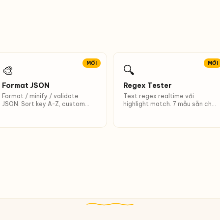
MỚI
MỚI
🎨
🔍
Format JSON
Regex Tester
Format / minify / validate
Test regex realtime với
JSON. Sort key A-Z, custom
highlight match. 7 mẫu sẵn cho
indent, phím tắt Ctrl+Enter.
VN (email, SĐT, CCCD, IP...).