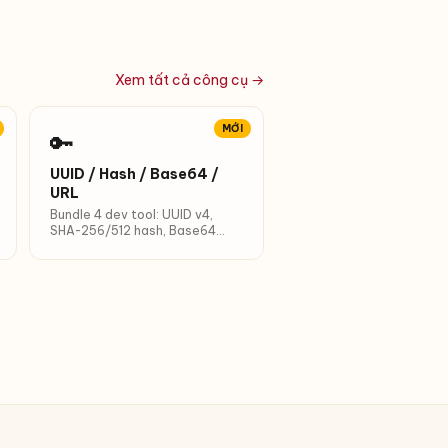
Xem tất cả công cụ →
MỚI
🔑
UUID / Hash / Base64 /
URL
Bundle 4 dev tool: UUID v4,
SHA-256/512 hash, Base64
(URL-safe), URL encode.