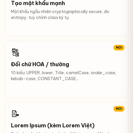
Tạo mật khẩu mạnh
Mật khẩu ngẫu nhiên cryptographically secure, đo
entropy, tuỳ chỉnh class ký tự.
MỚI
🔠
Đổi chữ HOA / thường
10 kiểu: UPPER, lower, Title, camelCase, snake_case,
kebab-case, CONSTANT_CASE...
MỚI
📝
Lorem Ipsum (kèm Lorem Việt)