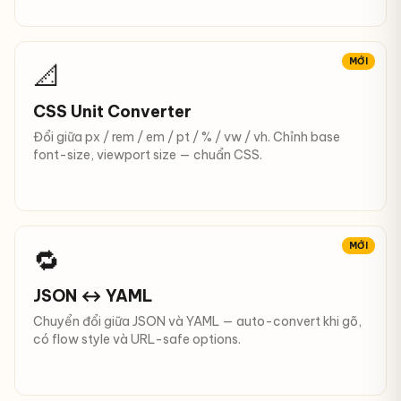
MỚI
📐
CSS Unit Converter
Đổi giữa px / rem / em / pt / % / vw / vh. Chỉnh base
font-size, viewport size — chuẩn CSS.
MỚI
🔁
JSON ↔ YAML
Chuyển đổi giữa JSON và YAML — auto-convert khi gõ,
có flow style và URL-safe options.