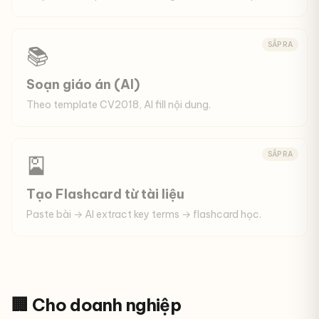
SẮP RA
📚
Soạn giáo án (AI)
Theo template CV2018, AI fill nội dung.
SẮP RA
🎴
Tạo Flashcard từ tài liệu
Paste bài → AI extract key terms → flashcard học.
🏢 Cho doanh nghiệp