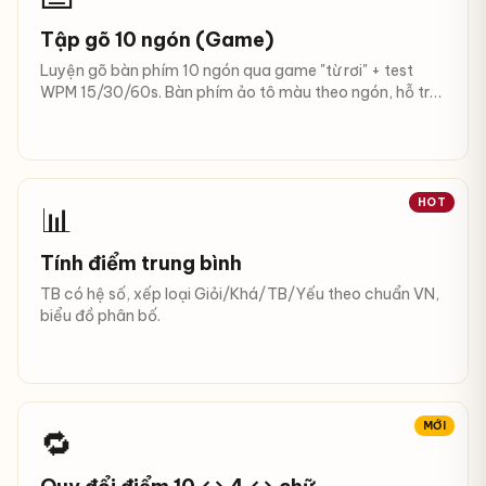
Tập gõ 10 ngón (Game)
Luyện gõ bàn phím 10 ngón qua game "từ rơi" + test
WPM 15/30/60s. Bàn phím ảo tô màu theo ngón, hỗ trợ
English, tiếng Việt có/không dấu, lập trình.
HOT
📊
Tính điểm trung bình
TB có hệ số, xếp loại Giỏi/Khá/TB/Yếu theo chuẩn VN,
biểu đồ phân bố.
MỚI
🔁