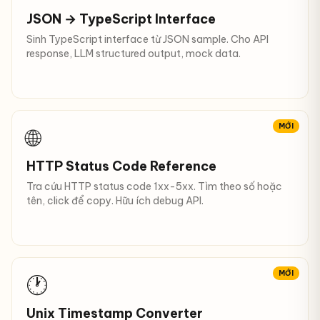
JSON → TypeScript Interface
Sinh TypeScript interface từ JSON sample. Cho API
response, LLM structured output, mock data.
MỚI
🌐
HTTP Status Code Reference
Tra cứu HTTP status code 1xx-5xx. Tìm theo số hoặc
tên, click để copy. Hữu ích debug API.
MỚI
🕐
Unix Timestamp Converter