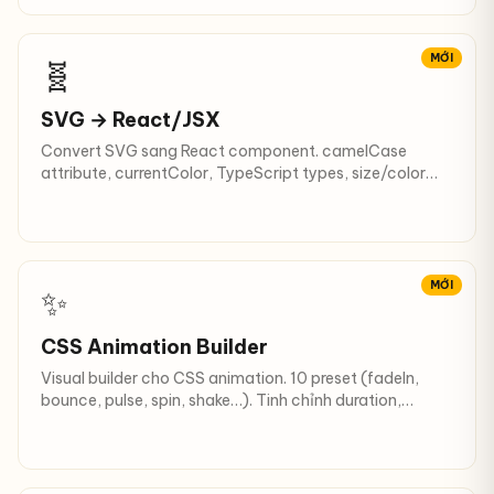
MỚI
🧬
SVG → React/JSX
Convert SVG sang React component. camelCase
attribute, currentColor, TypeScript types, size/color
props.
MỚI
✨
CSS Animation Builder
Visual builder cho CSS animation. 10 preset (fadeIn,
bounce, pulse, spin, shake…). Tinh chỉnh duration,
easing, iteration.