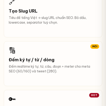
🔗
Tạo Slug URL
Tiêu đề tiếng Việt → slug URL chuẩn SEO. Bỏ dấu,
lowercase, separator tuỳ chọn.
MỚI
🔢
Đếm ký tự / từ / dòng
Đếm realtime ký tự, từ, câu, đoạn + meter cho meta
SEO (60/160) và tweet (280).
HOT
🔑