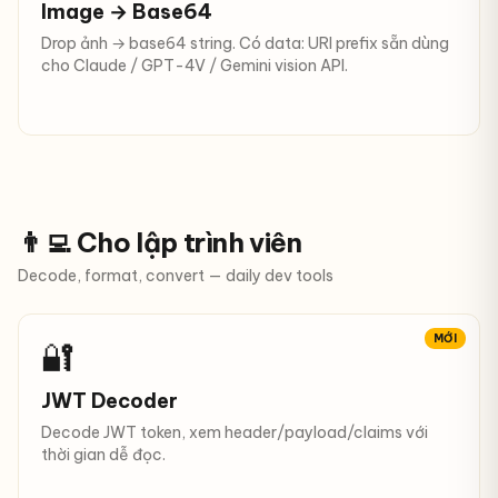
Image → Base64
Drop ảnh → base64 string. Có data: URI prefix sẵn dùng
cho Claude / GPT-4V / Gemini vision API.
👨‍💻 Cho lập trình viên
Decode, format, convert — daily dev tools
MỚI
🔐
JWT Decoder
Decode JWT token, xem header/payload/claims với
thời gian dễ đọc.