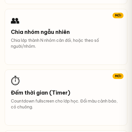
MỚI
👥
Chia nhóm ngẫu nhiên
Chia lớp thành N nhóm cân đối, hoặc theo số
người/nhóm.
MỚI
⏱
Đếm thời gian (Timer)
Countdown fullscreen cho lớp học. Đổi màu cảnh báo,
có chuông.