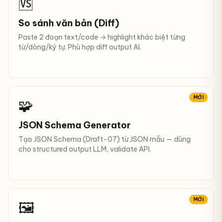
🆚
So sánh văn bản (Diff)
Paste 2 đoạn text/code → highlight khác biệt từng
từ/dòng/ký tự. Phù hợp diff output AI.
MỚI
🧩
JSON Schema Generator
Tạo JSON Schema (Draft-07) từ JSON mẫu — dùng
cho structured output LLM, validate API.
MỚI
🖼️