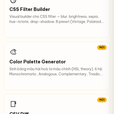
CSS Filter Builder
Visual builder cho CSS filter — blur, brightness, sepia,
hue-rotate, drop-shadow. 8 preset (Vintage, Polaroid,
Noir…).
MỚI
🎨
Color Palette Generator
Sinh bảng màu hài hoà từ màu chính (HSL theory). 6 hệ:
Monochromatic, Analogous, Complementary, Triadic…
+ 10 shades.
MỚI
📑