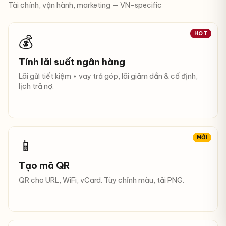
Tài chính, vận hành, marketing — VN-specific
HOT
💰
Tính lãi suất ngân hàng
Lãi gửi tiết kiệm + vay trả góp, lãi giảm dần & cố định,
lịch trả nợ.
MỚI
📱
Tạo mã QR
QR cho URL, WiFi, vCard. Tùy chỉnh màu, tải PNG.