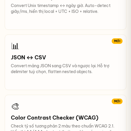
Convert Unix timestamp ↔ ngày giờ. Auto-detect
giây/ms, hiển thị local + UTC + ISO + relative.
MỚI
📊
JSON ↔ CSV
Convert mảng JSON sang CSV và ngược lại. Hỗ trợ
delimiter tuỳ chọn, flatten nested objects.
MỚI
🎨
Color Contrast Checker (WCAG)
Check tỷ số tương phản 2 màu theo chuẩn WCAG 2.1.