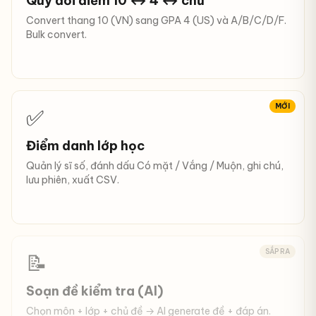
Quy đổi điểm 10 ↔ 4 ↔ chữ
Convert thang 10 (VN) sang GPA 4 (US) và A/B/C/D/F.
Bulk convert.
MỚI
✅
Điểm danh lớp học
Quản lý sĩ số, đánh dấu Có mặt / Vắng / Muộn, ghi chú,
lưu phiên, xuất CSV.
SẮP RA
📝
Soạn đề kiểm tra (AI)
Chọn môn + lớp + chủ đề → AI generate đề + đáp án.