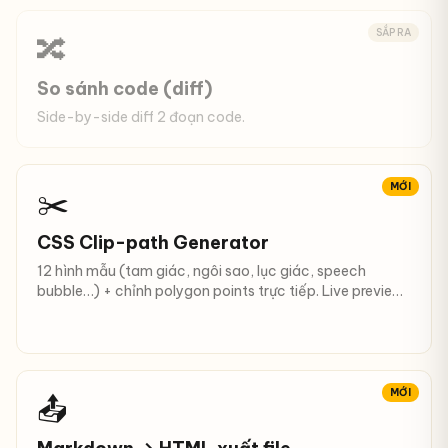
SẮP RA
🔀
So sánh code (diff)
Side-by-side diff 2 đoạn code.
MỚI
✂️
CSS Clip-path Generator
12 hình mẫu (tam giác, ngôi sao, lục giác, speech
bubble…) + chỉnh polygon points trực tiếp. Live preview,
copy CSS.
MỚI
📤