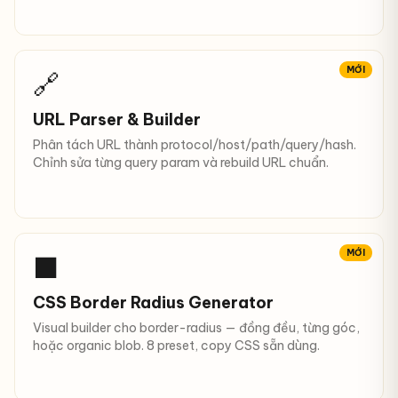
MỚI
🔗
URL Parser & Builder
Phân tách URL thành protocol/host/path/query/hash.
Chỉnh sửa từng query param và rebuild URL chuẩn.
MỚI
⬛
CSS Border Radius Generator
Visual builder cho border-radius — đồng đều, từng góc,
hoặc organic blob. 8 preset, copy CSS sẵn dùng.