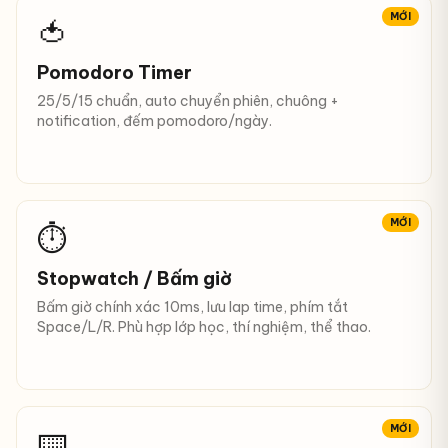
MỚI
🍅
Pomodoro Timer
25/5/15 chuẩn, auto chuyển phiên, chuông +
notification, đếm pomodoro/ngày.
MỚI
⏱️
Stopwatch / Bấm giờ
Bấm giờ chính xác 10ms, lưu lap time, phím tắt
Space/L/R. Phù hợp lớp học, thí nghiệm, thể thao.
MỚI
⌨️