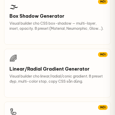
MỚI
🌫️
Box Shadow Generator
Visual builder cho CSS box-shadow — multi-layer,
inset, opacity. 8 preset (Material, Neumorphic, Glow…).
MỚI
🌈
Linear/Radial Gradient Generator
Visual builder cho linear/radial/conic gradient. 8 preset
đẹp, multi-color stop, copy CSS sẵn dùng.
MỚI
🦾