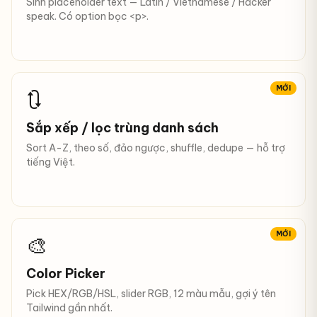
Sinh placeholder text — Latin / Vietnamese / Hacker
speak. Có option bọc <p>.
MỚI
🔃
Sắp xếp / lọc trùng danh sách
Sort A-Z, theo số, đảo ngược, shuffle, dedupe — hỗ trợ
tiếng Việt.
MỚI
🎨
Color Picker
Pick HEX/RGB/HSL, slider RGB, 12 màu mẫu, gợi ý tên
Tailwind gần nhất.