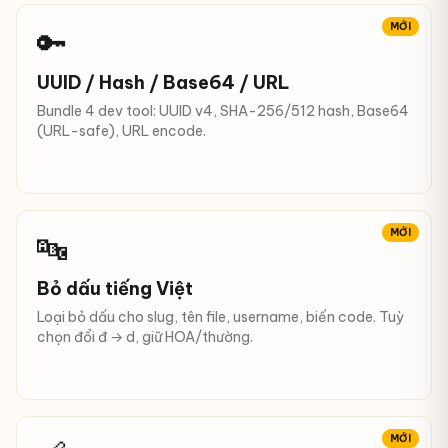
MỚI
🔑
UUID / Hash / Base64 / URL
Bundle 4 dev tool: UUID v4, SHA-256/512 hash, Base64
(URL-safe), URL encode.
MỚI
🔤
Bỏ dấu tiếng Việt
Loại bỏ dấu cho slug, tên file, username, biến code. Tuỳ
chọn đổi đ → d, giữ HOA/thường.
MỚI