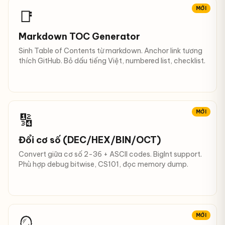
MỚI
📑
Markdown TOC Generator
Sinh Table of Contents từ markdown. Anchor link tương
thích GitHub. Bỏ dấu tiếng Việt, numbered list, checklist.
MỚI
🔢
Đổi cơ số (DEC/HEX/BIN/OCT)
Convert giữa cơ số 2-36 + ASCII codes. BigInt support.
Phù hợp debug bitwise, CS101, đọc memory dump.
MỚI
🪞