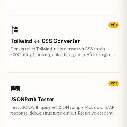
MỚI
🎏
Tailwind ↔ CSS Converter
Convert giữa Tailwind utility classes và CSS thuần.
~200 utility (spacing, color, flex, grid…). Hỗ trợ migrate
dự án.
MỚI
🛤
JSONPath Tester
Test JSONPath query với JSON sample. Pick data từ API
response, debug structured output. Recursive descent +
filter.