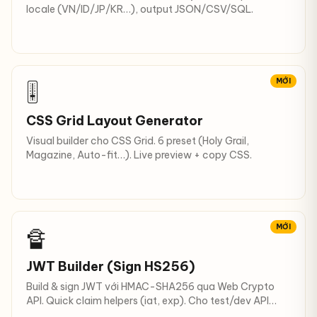
locale (VN/ID/JP/KR…), output JSON/CSV/SQL.
MỚI
🎚
CSS Grid Layout Generator
Visual builder cho CSS Grid. 6 preset (Holy Grail,
Magazine, Auto-fit…). Live preview + copy CSS.
MỚI
🔏
JWT Builder (Sign HS256)
Build & sign JWT với HMAC-SHA256 qua Web Crypto
API. Quick claim helpers (iat, exp). Cho test/dev API
auth.