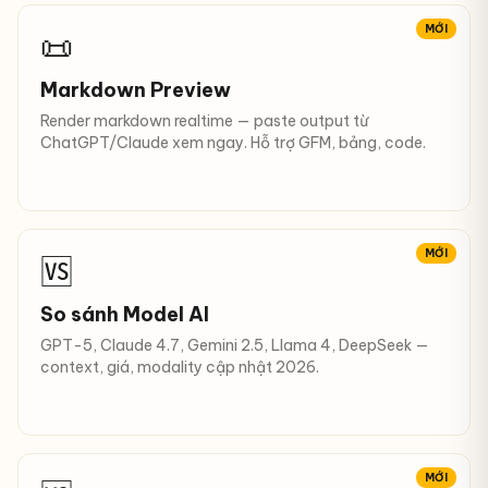
MỚI
📜
Markdown Preview
Render markdown realtime — paste output từ
ChatGPT/Claude xem ngay. Hỗ trợ GFM, bảng, code.
MỚI
🆚
So sánh Model AI
GPT-5, Claude 4.7, Gemini 2.5, Llama 4, DeepSeek —
context, giá, modality cập nhật 2026.
MỚI