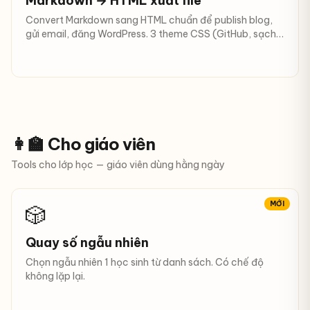
Markdown → HTML xuất file
Convert Markdown sang HTML chuẩn để publish blog,
gửi email, đăng WordPress. 3 theme CSS (GitHub, sạch,
không CSS) + dark mode + tải .html.
👩‍🏫 Cho giáo viên
Tools cho lớp học — giáo viên dùng hằng ngày
MỚI
🎲
Quay số ngẫu nhiên
Chọn ngẫu nhiên 1 học sinh từ danh sách. Có chế độ
không lặp lại.