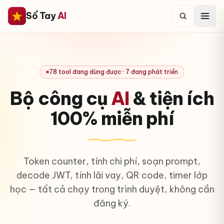
Sổ Tay
AI
78 tool đang dùng được · 7 đang phát triển
Bộ công cụ
AI
& tiện ích
100% miễn phí
Token counter, tính chi phí, soạn prompt,
decode JWT, tính lãi vay, QR code, timer lớp
học — tất cả chạy trong trình duyệt, không cần
đăng ký.