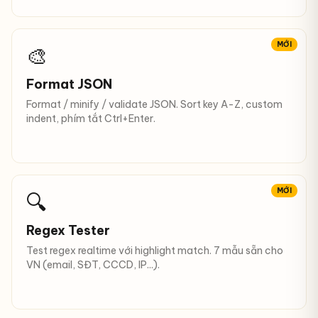
MỚI
🎨
Format JSON
Format / minify / validate JSON. Sort key A-Z, custom
indent, phím tắt Ctrl+Enter.
MỚI
🔍
Regex Tester
Test regex realtime với highlight match. 7 mẫu sẵn cho
VN (email, SĐT, CCCD, IP...).