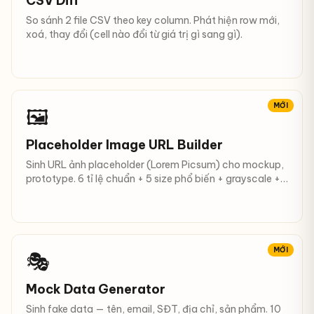
CSV Diff
So sánh 2 file CSV theo key column. Phát hiện row mới,
xoá, thay đổi (cell nào đổi từ giá trị gì sang gì).
MỚI
🖼
Placeholder Image URL Builder
Sinh URL ảnh placeholder (Lorem Picsum) cho mockup,
prototype. 6 tỉ lệ chuẩn + 5 size phổ biến + grayscale +
blur.
MỚI
🎭
Mock Data Generator
Sinh fake data — tên, email, SĐT, địa chỉ, sản phẩm. 10