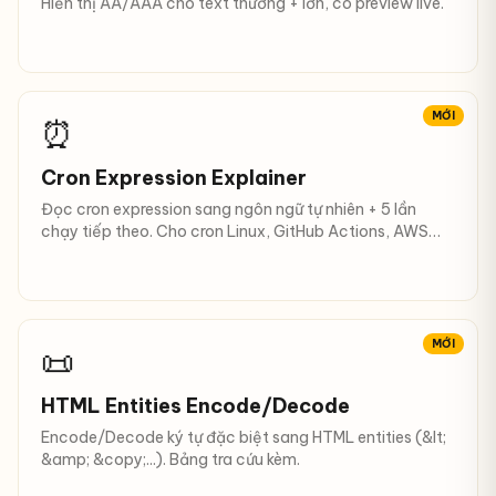
Hiển thị AA/AAA cho text thường + lớn, có preview live.
MỚI
⏰
Cron Expression Explainer
Đọc cron expression sang ngôn ngữ tự nhiên + 5 lần
chạy tiếp theo. Cho cron Linux, GitHub Actions, AWS
EventBridge.
MỚI
📜
HTML Entities Encode/Decode
Encode/Decode ký tự đặc biệt sang HTML entities (&lt;
&amp; &copy;...). Bảng tra cứu kèm.