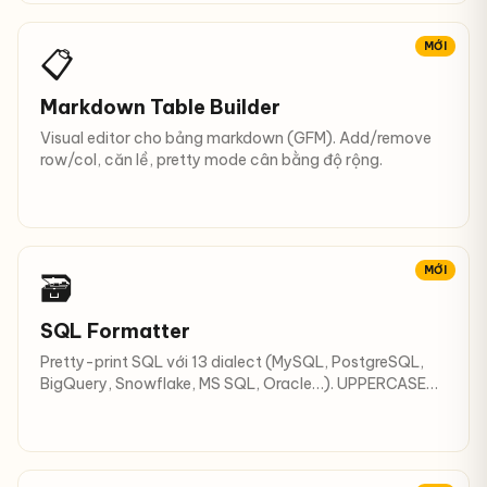
MỚI
📋
Markdown Table Builder
Visual editor cho bảng markdown (GFM). Add/remove
row/col, căn lề, pretty mode cân bằng độ rộng.
MỚI
🗃️
SQL Formatter
Pretty-print SQL với 13 dialect (MySQL, PostgreSQL,
BigQuery, Snowflake, MS SQL, Oracle…). UPPERCASE
keyword.